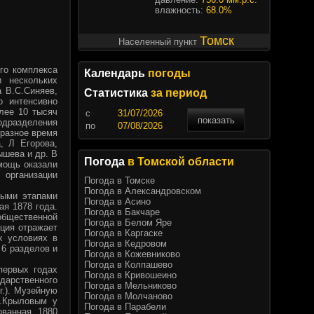
влажность:
68.0%
Томск
Населенный пункт
го комплекса
Календарь
погоды
и нескольких
 В.С.Синяев,
Статистика
за период
о интенсивно
лее 10 тысяч
c
показать
подразделения
по
 разное время
, Л Егорова,
ышева и др. В
Погода
в Томской области
мощь оказали
 организации
Погода в Томске
Погода в Александровском
ными этапами
Погода в Асино
ая 1878 года.
Погода в Бакчаре
общественной
Погода в Белом Яре
иция отражает
Погода в Каргаске
х условиях в
Погода в Кедровом
 6 разделов и
Погода в Кожевниково
Погода в Колпашево
первых годах
Погода в Кривошеино
дарственного
Погода в Мельниково
г.). Музейную
Погода в Молчаново
Н.Крыловым у
Погода в Парабели
ованная 1880