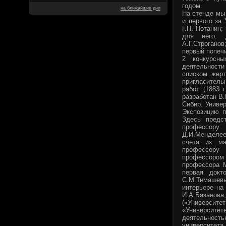
годом.
на ближайшие дни
На стенде мы
и первого за
Г.Н. Потанин
для него, д
А.Г.Строгано
первый попеч
2 конкурсны
деятельности
списком жерт
пригласитель
работ (1883 
разработан В.
Сибир. Униве
Экспозицию п
Здесь предс
профессору 
Д.И.Менделее
счета из ма
профессору 
профессором 
профессора М
первая докт
С.М.Тимашевы
интерьере на
И.А.Базанова
(«Университет
«Университет
деятельност
университета