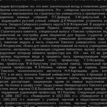
 видим фотографии тех, кто внес значительный вклад в появление девя
 Уралом классического университета. Это - сибирские просветители Н.
; главные жертвователи на строительство университета и приобретение
арители книжных собраний: П.Г.Демидов, З.М.Цибульский, A.M
в; выдающийся русский ученый, сибиряк Д.И.Менделеев; устроитель ун
итель Западно-Сибирского учебного округа В.М.Флоринский. В разделе
х проекта главного здания Первого сибирского университета, 
 Строительного комитета, специальный выпуск «Томских губернских ве
вователей на «постройку дома общежития для бедных студентов ун
ные билеты на закладку и открытие, уникальная фотография хода 
г.), памятная медаль в честь открытия Томского университета, эскиз
М.Флоринским, «Книга для записи пожертвований на пользу учреждаемог
рситета», материалы, отражающие создание библиотеки, музеев, ботани
родолжает интерьер кабинета профессора кон. XIX - нач. XX вв. (рек
тавлены подлинные вещи и предметы быта, принадлежавшие перв
Н.А.Гезехусу (письменный стол), профессору Г.Э.Иоганзену,
ва, профессору Ф.М.Капустину (настольная лампа), чернильный при
газинов профессора Ф.Э.Молина, чайная пара из сервиза, прин
Томского технологического института Н.Н.Карташова, дочь кот
ТГУ, а ее мать окончила Томский университет, рукопись и брошюра (с
.Г.Курлова. На столе лежат также томские газеты, принадлежавшие
орская диссертация, защищенная одним из первых выпускников у
м. На полках в шкафу стоят труды ученых Императорского Томского ун
 стене висит картина О.В.Базановой, жены профессора права, ректора
, подаренная художницей профессору М.Г.Курлову. Следующие раздел
 в 1888- 1917 гг.», «Университет в 1917-1941 гг.», «Университет в 19
е 1991-2001 гг.» знакомят с учебной, научной и общественно-прос
ью профессорско-преподавательского состава, научных сотруднико
 за более, чем 120 лет, прошедших с момента открытия Томского уни