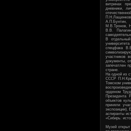
витринах пр
дневники, л
отечественной
П.Н.Лащенков,
А.П.Бунтин,
М.В.Тронов, 
В.В. Палаги
самодеятельн
В отдельный
университет
спецфака В.
символизир
участников в
документы, о
запечатлен п
стране.
На одной из с
СССР П.Н.Кр
Томском униве
воспроизведе
орденом Труд
Президента 
объектов кул
приняли уча
экспозиции), 
аспиранты ис
«Сибирь: исто
Музей открыт