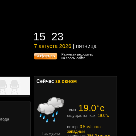
15
:
23
15
:
23
7 августа 2026
| пятница
7 августа 2026 | пятница
Размести информер
на своем сайте
Сейчас
за окном
19.0°c
темп:
ощущается как:
19.0°c
огода
ветер:
3-5 м/с юго -
западный
Пасмурно
давление:
756.0 мм.р.с.