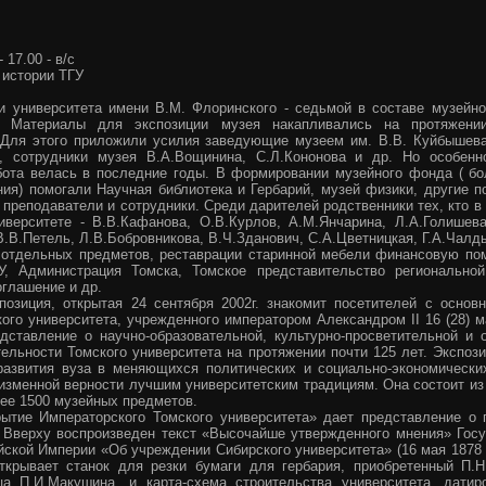
- 17.00 - в/с
 истории ТГУ
и университета имени В.М. Флоринского - седьмой в составе музейно
а. Материалы для экспозиции музея накапливались на протяжени
 Для этого приложили усилия заведующие музеем им. В.В. Куйбышева
а, сотрудники музея В.А.Вощинина, С.Л.Кононова и др. Но особенн
бота велась в последние годы. В формировании музейного фонда ( бо
ния) помогали Научная библиотека и Гербарий, музей физики, другие 
 преподаватели и сотрудники. Среди дарителей родственники тех, кто в
иверситете - В.В.Кафанова, О.В.Курлов, А.М.Янчарина, Л.А.Голишева
В.В.Петель, Л.В.Бобровникова, В.Ч.Зданович, С.А.Цветницкая, Г.А.Чалд
 отдельных предметов, реставрации старинной мебели финансовую по
, Администрация Томска, Томское представительство региональной
оглашение и др.
позиция, открытая 24 сентября 2002г. знакомит посетителей с основ
ого университета, учрежденного императором Александром II 16 (28) м
дставление о научно-образовательной, культурно-просветительной и 
тельности Томского университета на протяжении почти 125 лет. Экспоз
развития вуза в меняющихся политических и социально-экономически
еизменной верности лучшим университетским традициям. Она состоит из
ее 1500 музейных предметов.
ытие Императорского Томского университета» дает представление о 
. Вверху воспроизведен текст «Высочайше утвержденного мнения» Госу
йской Империи «Об учреждении Сибирского университета» (16 мая 1878 
ткрывает станок для резки бумаги для гербария, приобретенный П.
ца П.И.Макушина, и карта-схема строительства университета, датир