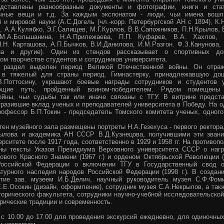
едставлены разнообразные документы и фотографии, книги и ста
ичные вещи и т.д. За каждым экспонатом - люди, чьи имена вош
 и мировой науки (А.С.Догель (чл.-корр. Петербургской АН с 1894), К.
 А.А.Кулябко, Э.Г.Салищев, М.Г.Курлов, В.В.Сапожников, П.Н.Крылов, 
 М.А.Большанина, Н.А.Прилежаева, П.П. Куфарев, В.А. Хахлов, 
Н.Н. Карташова, А.П.Бычков, В.И.Данилова, И.М.Разгон. Ф.З.Канунова,
на и другие). Один из стендов рассказывает о спортивных до
ом творчестве студентов и сотрудников университета.
 раздел выделен период Великой Отечественной войны. Он отраж
а в тяжелый для страны период. Гимнастерку, принадлежавшую доц
В.Поттосину, украшают боевые награды сотрудников и студентов у
ующие путь, пройденный воином-победителем. Рядом помещены
ойны, чьи судьбы так или иначе связаны с ТГУ. В витрине предст
тразившие вклад ученых и преподавателей университета в Победу. На 
рофессор Б.П.Токин - председатель Томского комитета ученых, одного
тен музейного зала размещены портреты Н.А.Гезехуса - первого ректора,
ылова и академика АН СССР В.Д.Кузнецова, получившими эти зван
рситете после 1917 года, соответственно в 1929 и 1958 гг. На противоп
ны тексты Указов Президиума Верховного университета СССР о наг
ового Красного Знамени (1967 г.) и орденом Октябрьской Революции (1
Российской Федерации о включении ТГУ в Государственный свод 
ьтурного наследия народов Российской Федерации (1998 г.). В создан
стие зав. музеем И.Б.Делич, научный руководитель музея С.Ф.Фом
Е.Е.Осокин (дизайн, оформление), сотрудник музея С.А.Некрылов, а так
торического факультета, сотрудники научно-учебной исследовательско
рические традиции и современность.
 с 10.00 до 17.00 для проведения экскурсий ежедневно, для одиночны