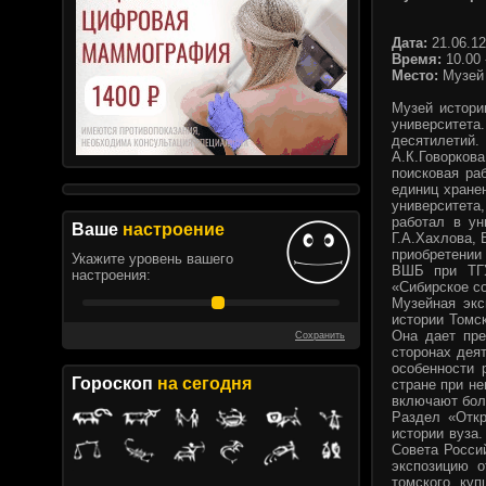
Дата:
21.06.12
Время:
10.00 
Место:
Музей
Музей истори
университет
десятилетий.
А.К.Говорков
поисковая ра
единиц хране
университета,
работал в ун
Ваше
настроение
Г.А.Хахлова, 
приобретении
Укажите уровень вашего
ВШБ при ТГУ
настроения:
«Сибирское с
Музейная экс
истории Томск
Она дает пре
Сохранить
сторонах дея
особенности 
Гороскоп
на сегодня
стране при н
включают бол
Раздел «Откр
истории вуза
Совета Росси
экспозицию о
томского куп