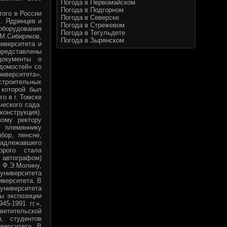
Погода в Первомайском
Погода в Подгорном
того в России
Погода в Северске
М. Ядринцев и
Погода в Стрежевом
 оборудования
Погода в Тегульдете
.Сибиряков,
Погода в Зырянском
иверситета и
 представлены
документы о
домостей» со
иверситета»,
строительных
 которой был
о в г. Томске
ческого сада.
онструкция).
ому ректору
 племяннику
бор, пенсне,
адлежавшего
орого стала
 автографом)
 Ф.Э.Молину,
ниверситета
иверситета. В
 университета
ы экспозиции
45-1991 гг.»,
ветительской
в, студентов
верситета. В