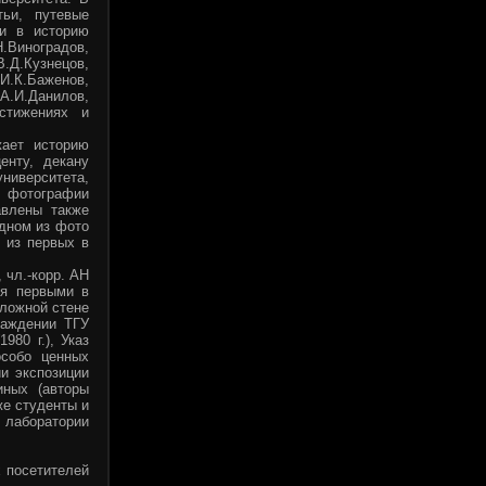
тьи, путевые
ли в историю
Н.Виноградов,
В.Д.Кузнецов,
И.К.Баженов,
 А.И.Данилов,
стижениях и
ает историю
енту, декану
ниверситета,
 фотографии
авлены также
одном из фото
 из первых в
 чл.-корр. АН
ия первыми в
оложной стене
раждении ТГУ
980 г.), Указ
особо ценных
ии экспозиции
иных (авторы
же студенты и
й лаборатории
х посетителей