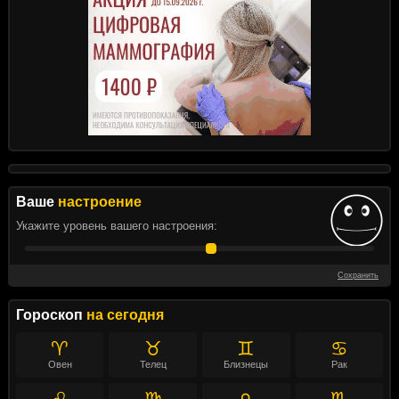
Ваше
настроение
Укажите уровень вашего настроения:
Сохранить
Гороскоп
на сегодня
♈
♉
♊
♋
Овен
Телец
Близнецы
Рак