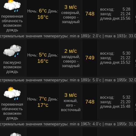
3 м/c
восход:
5:28
6°c
Ночь:
День:
северный,
748
заход:
21:24
переменная
16°c
северо -
длина дня:
15:56
облачность
западный
возможен
дождь
стремальные значения температуры: min в 1891г. 2.0`c | max в 1931г. 33.0
2 м/c
восход:
5:30
5°c
Ночь:
День:
западный,
749
заход:
21:22
16°c
северо -
пасмурно
длина дня:
15:52
западный
возможен
дождь
стремальные значения температуры: min в 1891г. 5.0`c | max в 1955г. 32.0
3 м/c
восход:
5:32
7°c
Ночь:
День:
южный,
748
заход:
21:20
переменная
17°c
юго -
длина дня:
15:48
облачность
восточный
возможен
дождь
стремальные значения температуры: min в 1967г. 4.0`c | max в 1955г. 31.0