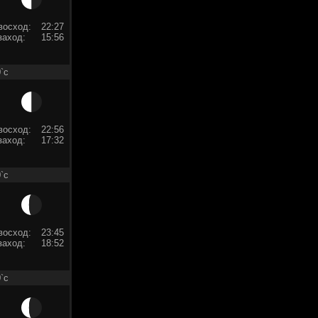
восход:
22:27
заход:
15:56
`c
восход:
22:56
заход:
17:32
`c
восход:
23:45
заход:
18:52
`c