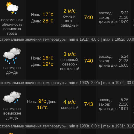
2 м/c
восход:
5:22
17°c
Ночь:
южный,
740
заход:
21:30
переменная
28°c
юго -
День:
длина дня:
16:09
облачность
западный
возможна
гроза
стремальные значения температуры: min в 1911г. 4.0`c | max в 1952г. 30.0
3 м/c
восход:
5:24
16°c
Ночь:
северный,
740
заход:
21:28
19°c
северо -
День:
длина дня:
16:05
пасмурно
восточный
дождь
стремальные значения температуры: min в 1932г. 2.0`c | max в 1972г. 33.0
восход:
5:26
9°c
4 м/c
Ночь:
День:
743
заход:
21:26
16°c
северный
пасмурно
длина дня:
16:01
возможен
дождь
стремальные значения температуры: min в 1983г. 6.0`c | max в 1931г. 31.0