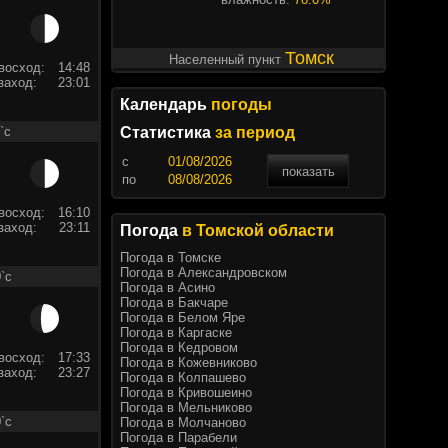
Томск
Населенный пункт
восход:
14:48
заход:
23:01
Календарь
погоды
`c
Статистика
за период
c
показать
по
восход:
16:10
заход:
23:11
Погода
в Томской области
Погода в Томске
Погода в Александровском
`c
Погода в Асино
Погода в Бакчаре
Погода в Белом Яре
Погода в Каргаске
Погода в Кедровом
восход:
17:33
Погода в Кожевниково
заход:
23:27
Погода в Колпашево
Погода в Кривошеино
Погода в Мельниково
`c
Погода в Молчаново
Погода в Парабели