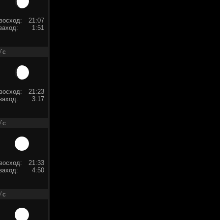
восход:
21:07
заход:
1:51
`c
восход:
21:23
заход:
3:17
`c
восход:
21:33
заход:
4:50
`c