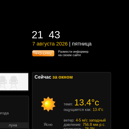
21
43
21
43
7 августа 2026
| пятница
7 августа 2026 | пятница
Размести информер
на своем сайте
Сейчас
за окном
13.4°c
темп:
ощущается как:
13.4°c
огода
ветер:
4-5 м/с западный
Ясно
давление:
756.8 мм.р.с.
луна
влажность:
78.0%