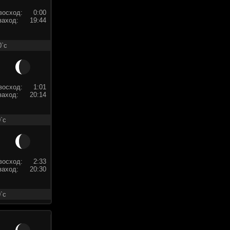
восход:
0:00
заход:
19:44
0`c
восход:
1:01
заход:
20:14
`c
восход:
2:33
заход:
20:30
`c