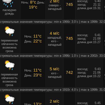
2 м/c
восход:
5:40
8°c
Ночь:
День:
745
заход:
21:11
северо -
19°c
длина дня:
15:31
западный
пасмурно
дождь
стремальные значения температуры: min в 1966г. 3.0`c | max в 1998г. 32.0
4 м/c
восход:
5:41
11°c
Ночь:
западный,
745
заход:
21:08
переменная
22°c
юго -
День:
длина дня:
15:27
облачность
западный
возможна
гроза
стремальные значения температуры: min в 1996г. 1.0`c | max в 2002г. 33.0
5 м/c
восход:
5:43
11°c
Ночь:
742
заход:
21:06
юго -
переменная
23°c
День:
длина дня:
15:22
западный
облачность
возможна
гроза
стремальные значения температуры: min в 1910г. 4.0`c | max в 1998г. 31.0
2 м/c
восход:
5:45
13°c
Ночь: