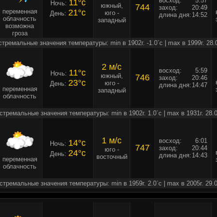
восход:
5:57
11°c
Ночь:
южный,
744
заход:
20:49
переменная
21°c
юго -
День:
длина дня:
14:52
облачность
западный
возможна
гроза
стремальные значения температуры: min в 1902г. -1.0`c | max в 1999г. 28.
2 м/c
восход:
5:59
11°c
Ночь:
южный,
746
заход:
20:46
23°c
юго -
День:
длина дня:
14:47
переменная
западный
облачность
стремальные значения температуры: min в 1902г. 1.0`c | max в 1931г. 28.0
1 м/c
восход:
6:01
14°c
Ночь:
747
заход:
20:44
юго -
24°c
День:
длина дня:
14:43
восточный
переменная
облачность
стремальные значения температуры: min в 1959г. 2.0`c | max в 2005г. 29.0