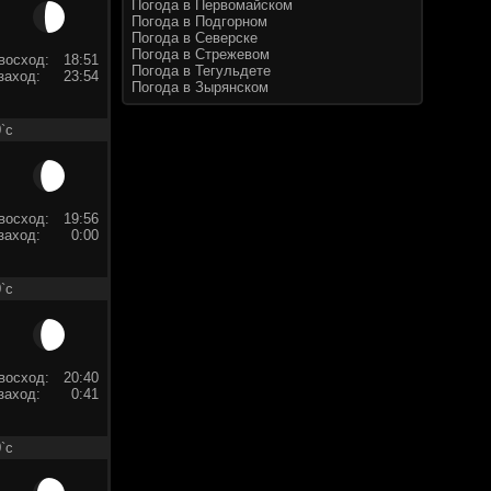
Погода в Первомайском
Погода в Подгорном
Погода в Северске
Погода в Стрежевом
восход:
18:51
Погода в Тегульдете
заход:
23:54
Погода в Зырянском
`c
восход:
19:56
заход:
0:00
`c
восход:
20:40
заход:
0:41
`c