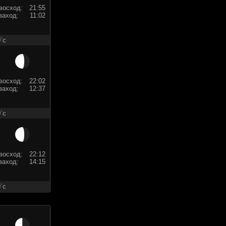
восход:
21:55
заход:
11:02
`c
восход:
22:02
заход:
12:37
`c
восход:
22:12
заход:
14:15
`c