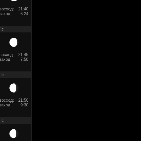
восход:
21:40
заход:
6:24
`c
восход:
21:45
заход:
7:58
`c
восход:
21:50
заход:
9:30
`c