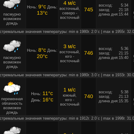
4 м/c
восход:
5:34
9°c
Ночь:
День:
восточный,
745
заход:
21:18
13°c
северо -
пасмурно
длина дня:
15:44
восточный
возможен
дождь
стремальные значения температуры: min в 1980г. 2.0`c | max в 1955г. 32.0
3 м/c
восход:
5:36
8°c
Ночь:
День:
восточный,
746
заход:
21:15
20°c
юго -
пасмурно
длина дня:
15:40
восточный
возможен
дождь
стремальные значения температуры: min в 1980г. 3.0`c | max в 1933г. 30.0
1 м/c
восход:
5:38
11°c
Ночь:
южный,
740
заход:
21:13
переменная
16°c
юго -
День:
длина дня:
15:35
облачность
восточный
возможен
дождь
стремальные значения температуры: min в 1912г. 2.0`c | max в 1998г. 31.0