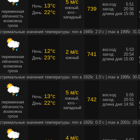
5 м/c
восход:
5:51
13°c
Ночь:
южный,
739
заход:
20:56
переменная
22°c
юго -
День:
длина дня:
15:05
облачность
западный
возможна
гроза
стремальные значения температуры: min в 1945г. 2.0`c | max в 1995г. 31.0
восход:
5:53
12°c
2 м/c
Ночь:
741
заход:
20:54
переменная
23°c
южный
День:
длина дня:
15:00
облачность
возможна
гроза
стремальные значения температуры: min в 1926г. 1.0`c | max в 1995г. 30.0
5 м/c
восход:
5:55
13°c
Ночь:
южный,
742
заход:
20:51
переменная
22°c
юго -
День:
длина дня:
14:56
облачность
западный
возможна
гроза
стремальные значения температуры: min в 1926г. 0.0`c | max в 2001г. 29.0
4 м/c