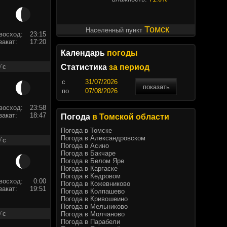
Томск
Населенный пункт
восход:
23:15
закат:
17:20
Календарь
погоды
`c
Статистика
за период
c
показать
по
восход:
23:58
закат:
18:47
Погода
в Томской области
Погода в Томске
Погода в Александровском
`c
Погода в Асино
Погода в Бакчаре
Погода в Белом Яре
Погода в Каргаске
Погода в Кедровом
восход:
0:00
Погода в Кожевниково
закат:
19:51
Погода в Колпашево
Погода в Кривошеино
Погода в Мельниково
`c
Погода в Молчаново
Погода в Парабели