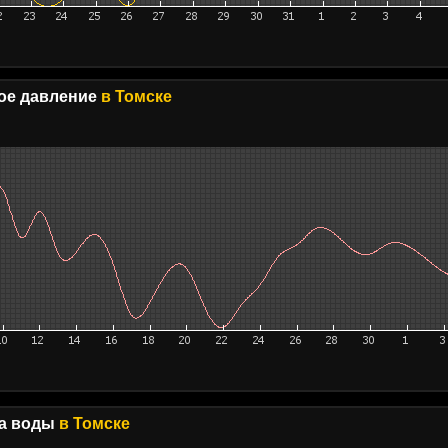
е давление
в Томске
а воды
в Томске