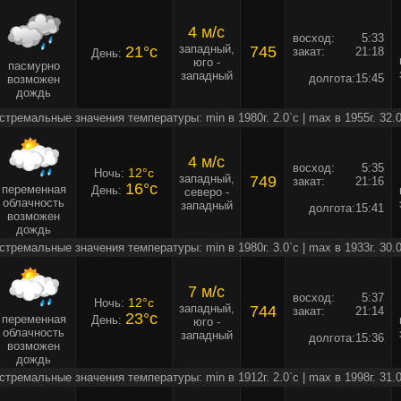
4 м/c
восход:
5:33
западный,
21°c
745
закат:
21:18
День:
юго -
пасмурно
западный
долгота:
15:45
возможен
дождь
стремальные значения температуры: min в 1980г. 2.0`c | max в 1955г. 32.0
4 м/c
восход:
5:35
12°c
Ночь:
западный,
749
закат:
21:16
16°c
переменная
День:
северо -
облачность
западный
долгота:
15:41
возможен
дождь
стремальные значения температуры: min в 1980г. 3.0`c | max в 1933г. 30.0
7 м/c
восход:
5:37
12°c
Ночь:
западный,
744
закат:
21:14
23°c
переменная
День:
юго -
облачность
западный
долгота:
15:36
возможен
дождь
стремальные значения температуры: min в 1912г. 2.0`c | max в 1998г. 31.0