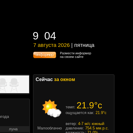
9
:
04
9
:
04
7 августа 2026
| пятница
7 августа 2026 | пятница
Размести информер
на своем сайте
Сейчас
за окном
21.9°c
темп:
ощущается как:
21.9°c
огода
ветер:
4-7 м/с южный
Малооблачно
давление:
754.5 мм.р.с.
луна
влажность:
71.0%