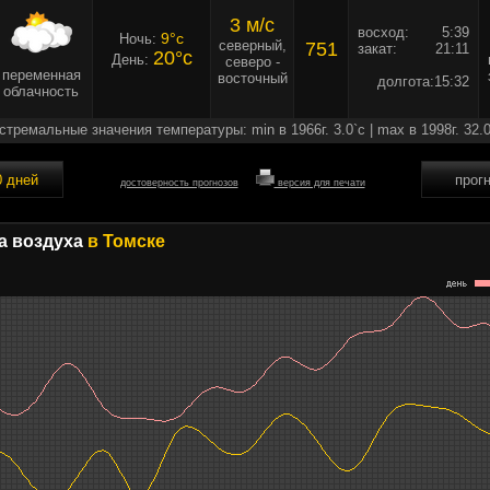
3 м/c
восход:
5:39
9°c
Ночь:
северный,
751
закат:
21:11
20°c
День:
северо -
переменная
восточный
долгота:
15:32
облачность
стремальные значения температуры: min в 1966г. 3.0`c | max в 1998г. 32.0
0 дней
прог
достоверность прогнозов
версия для печати
а воздуха
в Томске