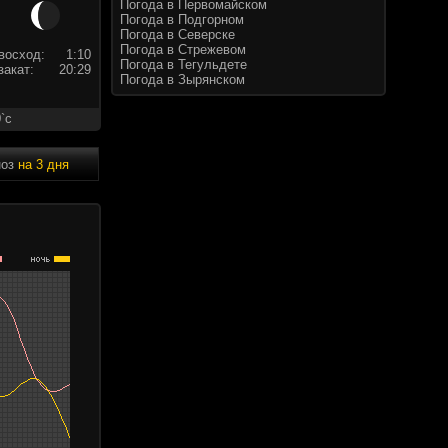
Погода в Первомайском
Погода в Подгорном
Погода в Северске
Погода в Стрежевом
восход:
1:10
Погода в Тегульдете
закат:
20:29
Погода в Зырянском
`c
ноз
на 3 дня