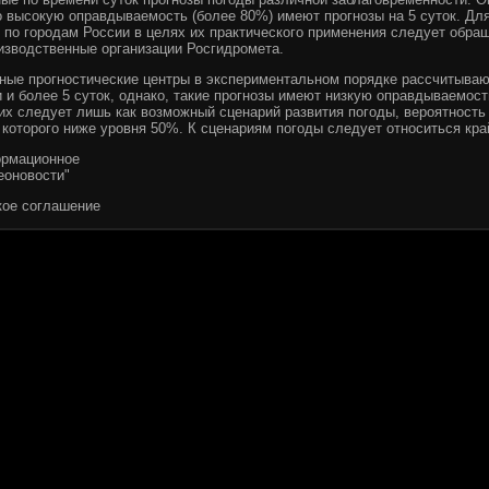
о высокую оправдываемость (более 80%) имеют прогнозы на 5 суток. Дл
в по городам России в целях их практического применения следует обра
изводственные организации Росгидромета.
ные прогностические центры в экспериментальном порядке рассчитываю
и и более 5 суток, однако, такие прогнозы имеют низкую оправдываемост
их следует лишь как возможный сценарий развития погоды, вероятность
которого ниже уровня 50%. К сценариям погоды следует относиться кра
рмационное
еоновости"
кое соглашение