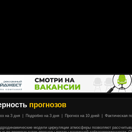
ерность
прогнозов
оз на 3 дня
|
Подробно на 3 дня
|
Прогноз на 10 дней
|
Фактическая п
идродинамические модели циркуляции атмосферы позволяют рассчитыв
ые по времени суток прогнозы погоды различной заблаговременности. О