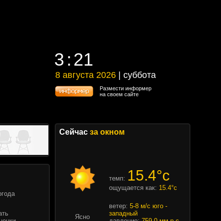
3
21
3
21
8 августа 2026
| суббота
8 августа 2026 | суббота
Размести информер
на своем сайте
Сейчас
за окном
15.4°c
темп:
ощущается как:
15.4°c
огода
ветер:
5-8 м/с юго -
ать
западный
Ясно
ценки
давление:
759.0 мм.р.с.