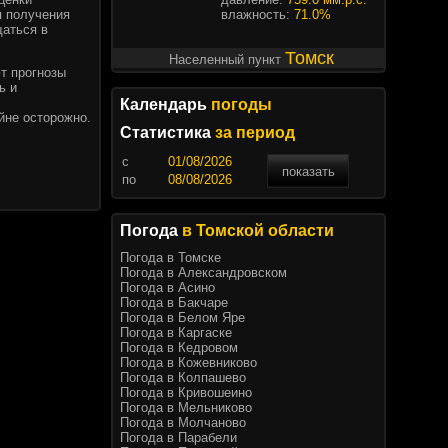
я получения
влажность:
71.0%
щаться в
Томск
Населенный пункт
т прогнозы
ь и
Календарь
погоды
йне осторожно.
Статистика
за период
c
показать
по
Погода
в Томской области
Погода в Томске
Погода в Александровском
Погода в Асино
Погода в Бакчаре
Погода в Белом Яре
Погода в Каргаске
Погода в Кедровом
Погода в Кожевниково
Погода в Колпашево
Погода в Кривошеино
Погода в Мельниково
Погода в Молчаново
Погода в Парабели