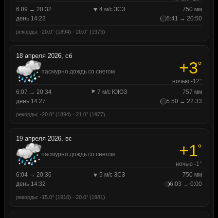
6:09 → 20:32
4 м/с ЗСЗ
750 мм
день 14:23
5:41 → 20:50
рекорды: -20.0° (1894) · 20.0° (1973)
18 апреля 2026, сб
+3
°
пасмурно дождь со снегом
ночью -12°
6:07 → 20:34
7 м/с ЮЮЗ
757 мм
день 14:27
5:50 → 22:33
рекорды: -20.0° (1894) · 21.0° (1977)
19 апреля 2026, вс
+1
°
пасмурно дождь со снегом
ночью -1°
6:04 → 20:36
5 м/с ЗСЗ
750 мм
день 14:32
6:03 → 0:00
рекорды: -15.0° (1910) · 20.0° (1981)