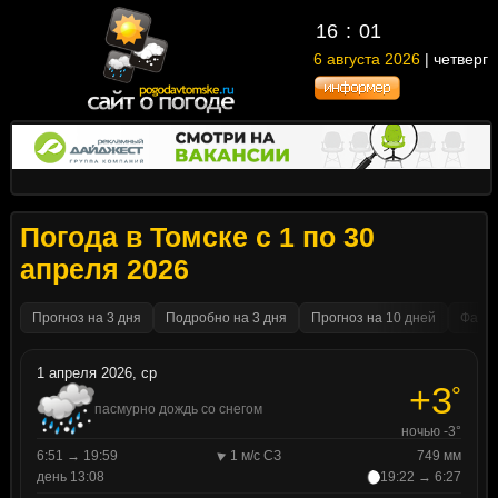
16
01
6 августа 2026
| четверг
Погода в Томске с 1 по 30
апреля 2026
Прогноз на 3 дня
Подробно на 3 дня
Прогноз на 10 дней
Факти
1 апреля 2026, ср
+3
°
пасмурно дождь со снегом
ночью -3°
6:51 → 19:59
1 м/с СЗ
749 мм
день 13:08
19:22 → 6:27