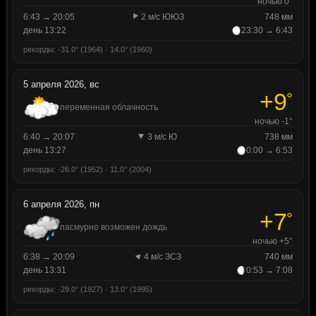
ночью 0°
6:43 → 20:05
2 м/с ЮЮЗ
748 мм
день 13:22
23:30 → 6:43
рекорды: -31.0° (1964) · 14.0° (1960)
5 апреля 2026, вс
+9
°
переменная облачность
ночью -1°
6:40 → 20:07
3 м/с Ю
738 мм
день 13:27
0:00 → 6:53
рекорды: -26.0° (1952) · 11.0° (2004)
6 апреля 2026, пн
+7
°
пасмурно возможен дождь
ночью +5°
6:38 → 20:09
4 м/с ЗСЗ
740 мм
день 13:31
0:53 → 7:08
рекорды: -29.0° (1927) · 13.0° (1995)