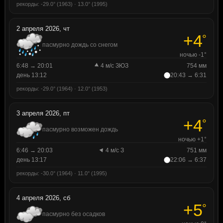
рекорды: -29.0° (1963) · 13.0° (1995)
2 апреля 2026, чт
+4
°
пасмурно дождь со снегом
ночью -1°
6:48 → 20:01
4 м/с ЗЮЗ
754 мм
день 13:12
20:43 → 6:31
рекорды: -29.0° (1964) · 12.0° (1953)
3 апреля 2026, пт
+4
°
пасмурно возможен дождь
ночью +1°
6:46 → 20:03
4 м/с З
751 мм
день 13:17
22:06 → 6:37
рекорды: -30.0° (1964) · 11.0° (1995)
4 апреля 2026, сб
+5
°
пасмурно без осадков