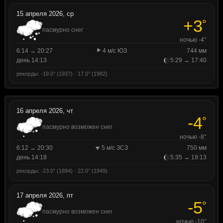
15 апреля 2026, ср
+3
°
пасмурно снег
ночью -4°
6:14 → 20:27
4 м/с ЮЗ
744 мм
день 14:13
5:29 → 17:40
рекорды: -19.0° (1937) · 17.0° (1982)
16 апреля 2026, чт
-4
°
пасмурно возможен снег
ночью -8°
6:12 → 20:30
5 м/с ЗСЗ
750 мм
день 14:18
5:35 → 19:13
рекорды: -23.0° (1894) · 22.0° (1949)
17 апреля 2026, пт
-5
°
пасмурно возможен снег
ночью -10°