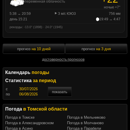
переменная облачность
ночью +7°
5:38 → 20:59
3 м/с ЮЮЗ
756 мм
день 15:21
19:49 → 4:47
рекорды: -13.0° (1898) · 24.0° (1945)
прогноз
на 10 дней
прогноз
на 3 дня
достоверность прогнозов
Календарь
погоды
Статистика
за период
c
показать
по
Погода
в Томской области
Погода в Томске
Погода в Мельниково
Погода в Александровском
Погода в Молчаново
Погода в Асино
Погода в Парабели