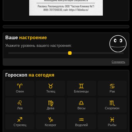
Ваше
настроение
Укажите уровень вашего настроения:
Сохранить
Гороскоп
на сегодня
♈
♉
♊
♋
Овен
Телец
Близнецы
Рак
♌
♍
♎
♏
Лев
Дева
Весы
Скорпион
♐
♑
♒
♓
Стрелец
Козерог
Водолей
Рыбы