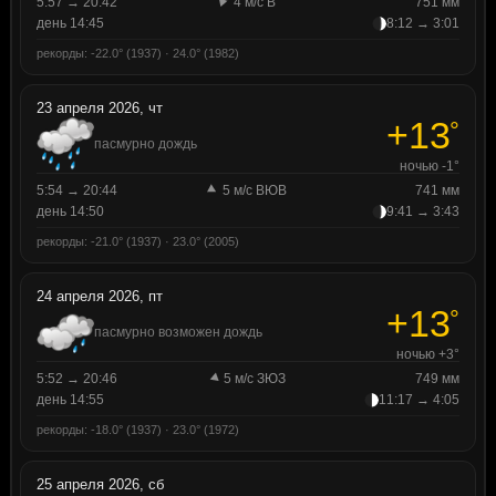
5:57 → 20:42
4 м/с В
751 мм
день 14:45
8:12 → 3:01
рекорды: -22.0° (1937) · 24.0° (1982)
23 апреля 2026, чт
+13
°
пасмурно дождь
ночью -1°
5:54 → 20:44
5 м/с ВЮВ
741 мм
день 14:50
9:41 → 3:43
рекорды: -21.0° (1937) · 23.0° (2005)
24 апреля 2026, пт
+13
°
пасмурно возможен дождь
ночью +3°
5:52 → 20:46
5 м/с ЗЮЗ
749 мм
день 14:55
11:17 → 4:05
рекорды: -18.0° (1937) · 23.0° (1972)
25 апреля 2026, сб