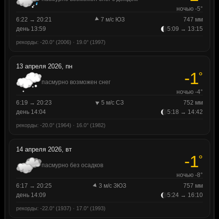
ночью -5°
6:22 → 20:21
7 м/с ЮЗ
747 мм
день 13:59
5:09 → 13:15
рекорды: -20.0° (2006) · 19.0° (1997)
13 апреля 2026, пн
-1
°
пасмурно возможен снег
ночью -4°
6:19 → 20:23
5 м/с СЗ
752 мм
день 14:04
5:18 → 14:42
рекорды: -20.0° (1964) · 16.0° (1982)
14 апреля 2026, вт
-1
°
пасмурно без осадков
ночью -8°
6:17 → 20:25
3 м/с ЗЮЗ
757 мм
день 14:09
5:24 → 16:10
рекорды: -22.0° (1937) · 17.0° (1993)