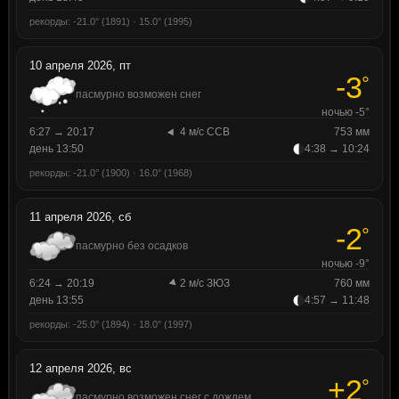
рекорды: -21.0° (1891) · 15.0° (1995)
10 апреля 2026, пт
-3
°
пасмурно возможен снег
ночью -5°
6:27 → 20:17
4 м/с ССВ
753 мм
день 13:50
4:38 → 10:24
рекорды: -21.0° (1900) · 16.0° (1968)
11 апреля 2026, сб
-2
°
пасмурно без осадков
ночью -9°
6:24 → 20:19
2 м/с ЗЮЗ
760 мм
день 13:55
4:57 → 11:48
рекорды: -25.0° (1894) · 18.0° (1997)
12 апреля 2026, вс
+2
°
пасмурно возможен снег с дождем