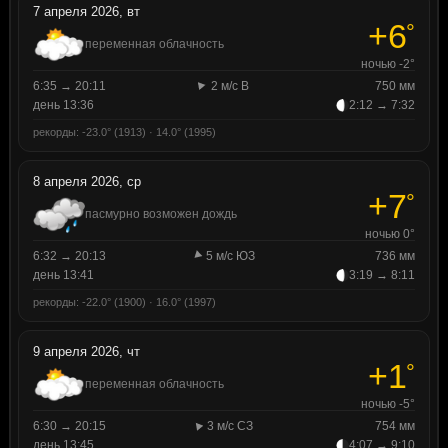
7 апреля 2026, вт
+6
°
переменная облачность
ночью -2°
6:35 → 20:11
2 м/с В
750 мм
день 13:36
2:12 → 7:32
рекорды: -23.0° (1913) · 14.0° (1995)
8 апреля 2026, ср
+7
°
пасмурно возможен дождь
ночью 0°
6:32 → 20:13
5 м/с ЮЗ
736 мм
день 13:41
3:19 → 8:11
рекорды: -22.0° (1900) · 16.0° (1997)
9 апреля 2026, чт
+1
°
переменная облачность
ночью -5°
6:30 → 20:15
3 м/с СЗ
754 мм
день 13:45
4:07 → 9:10