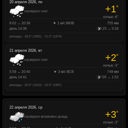
20 апреля 2026, пн
+1
°
пасмурно снег
ночью -6°
6:02 → 20:38
1 м/с ВЮВ
755 мм
день 14:36
6:25 → 0:18
рекорды: -18.0° (1891) · 21.0° (1974)
21 апреля 2026, вт
+2
°
пасмурно снег
ночью -3°
5:59 → 20:40
3 м/с ВСВ
749 мм
день 14:41
7:05 → 1:52
рекорды: -20.0° (1910) · 23.0° (1997)
22 апреля 2026, ср
+3
°
пасмурно возможен дождь
ночью -3°