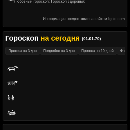
Любовный гороскоп: Гороскоп здоровья:
Информация предоставлена сайтом Ignio.com
Гороскоп
на сегодня
(01.01.70)
Прогноз на 3 дня
Подробно на 3 дня
Прогноз на 10 дней
Факти