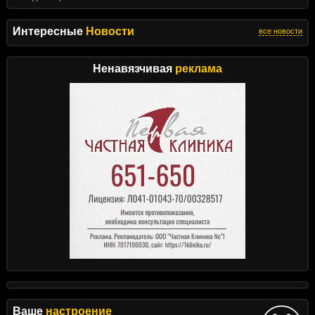
Интересные
Новости
все новости
Ненавязчивая
реклама
Ваше
настроение