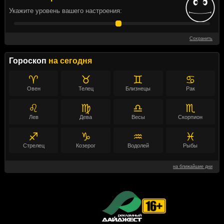
Укажите уровень вашего настроения:
Сохранить
Гороскоп
на сегодня
♈
♉
♊
♋
Овен
Телец
Близнецы
Рак
♌
♍
♎
♏
Лев
Дева
Весы
Скорпион
♐
♑
♒
♓
Стрелец
Козерог
Водолей
Рыбы
на ближайшие дни