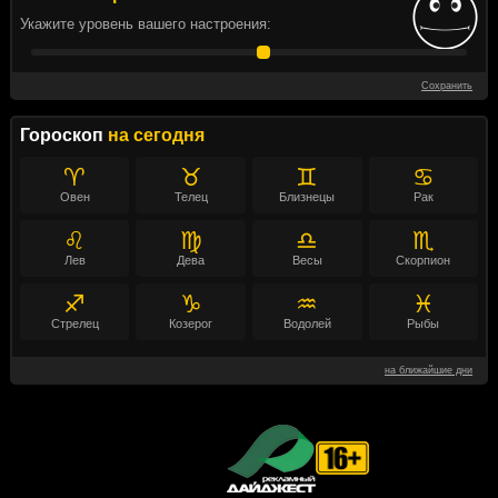
Укажите уровень вашего настроения:
Сохранить
Гороскоп
на сегодня
♈
♉
♊
♋
Овен
Телец
Близнецы
Рак
♌
♍
♎
♏
Лев
Дева
Весы
Скорпион
♐
♑
♒
♓
Стрелец
Козерог
Водолей
Рыбы
на ближайшие дни