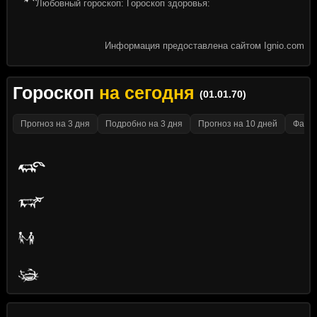
Любовный гороскоп: Гороскоп здоровья:
Информация предоставлена сайтом Ignio.com
Гороскоп
на сегодня
(01.01.70)
Прогноз на 3 дня
Подробно на 3 дня
Прогноз на 10 дней
Факти