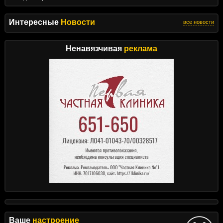
Интересные
Новости
все новости
Ненавязчивая
реклама
Ваше
настроение