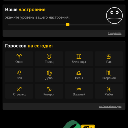
Ваше
настроение
Укажите уровень вашего настроения:
Сохранить
Гороскоп
на сегодня
♈
♉
♊
♋
Овен
Телец
Близнецы
Рак
♌
♍
♎
♏
Лев
Дева
Весы
Скорпион
♐
♑
♒
♓
Стрелец
Козерог
Водолей
Рыбы
на ближайшие дни