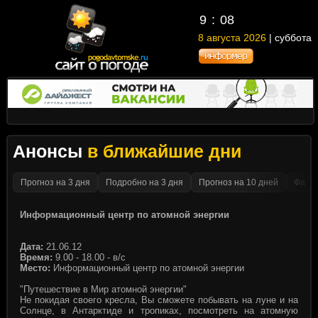
9
08
8 августа 2026
| суббота
Анонсы
в ближайшие дни
Прогноз на 3 дня
Подробно на 3 дня
Прогноз на 10 дней
Факти
Информационный центр по атомной энергии
Дата:
21.06.12
Время:
9.00 - 18.00 - в/с
Место:
Информационный центр по атомной энергии
"Путешествие в Мир атомной энергии"
Не покидая своего кресла, Вы сможете побывать на луне и на
Солнце, в Антарктиде и тропиках, посмотреть на атомную