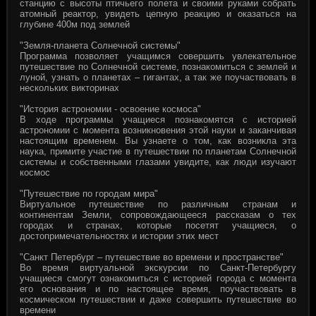
станцию с высоты птичьего полета и своими руками собрать
атомный реактор, увидеть цепную реакцию и оказаться на
глубине 400м под землей
"Земля-планета Солнечной системы"
Программа позволяет учащимся совершить увлекательное
путешествие по Солнечной системе, познакомиться с землей и
луной, узнать о планетах – гигантах, а так же поучаствовать в
нескольких викторинах
"История астрономии - освоение космоса"
В ходе программы учащиеся познакомятся с историей
астрономии с момента возникновения этой науки и заканчивая
настоящим временем. Вы узнаете о том, как возникла эта
наука, примите участие в путешествии по планетам Солнечной
системы и собственными глазами увидите, как люди изучают
космос
"Путешествие по городам мира"
Виртуальное путешествие по различным странам и
континентам Земли, сопровождающееся рассказам о тех
городах и странах, которые посетят учащиеся, о
достопримечательностях и истории этих мест
"Санкт Петербург – путешествие во времени и пространстве"
Во время виртуальной экскурсии по Санкт-Петербургу
учащиеся смогут ознакомиться с историей города с момента
его основания и по настоящее время, поучаствовать в
космическом путешествии и даже совершить путешествие во
времени