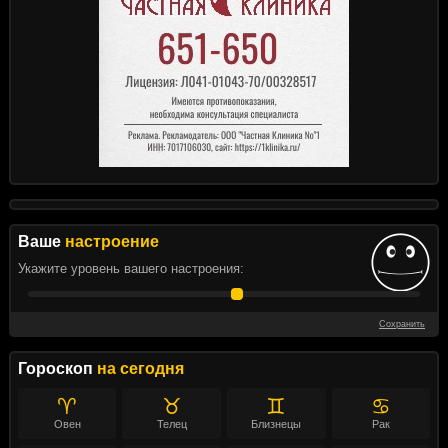
Ваше
настроение
Укажите уровень вашего настроения:
Сохранить
Гороскоп
на сегодня
♈
♉
♊
♋
Овен
Телец
Близнецы
Рак