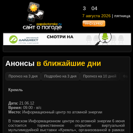
3
04
7 августа 2026
| пятница
Анонсы
в ближайшие дни
Прогноз на 3 дня
Подробно на 3 дня
Прогноз на 10 дней
Факти
Кремль
Дата:
21.06.12
Время:
09.00 - в/с
Место:
Информационный центр по атомной энергии
В томском Информационном центре по атомной энергии 6 июня
состоится торжественное открытие виртуальной
мультимедийной выставки «Кремль», организованной в рамках