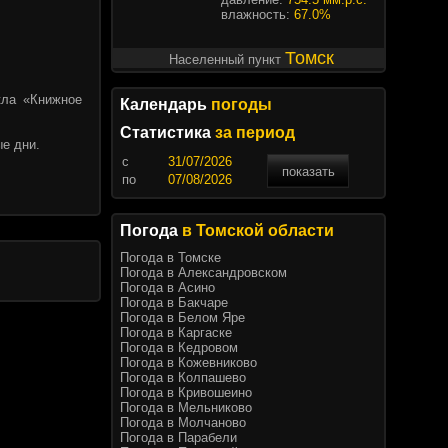
влажность:
67.0%
Томск
Населенный пункт
кла «Книжное
Календарь
погоды
Статистика
за период
ые дни.
c
показать
по
Погода
в Томской области
Погода в Томске
Погода в Александровском
Погода в Асино
Погода в Бакчаре
Погода в Белом Яре
Погода в Каргаске
Погода в Кедровом
Погода в Кожевниково
Погода в Колпашево
Погода в Кривошеино
Погода в Мельниково
Погода в Молчаново
Погода в Парабели