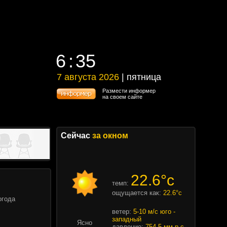
6
:
35
6
:
35
7 августа 2026
| пятница
7 августа 2026 | пятница
Размести информер
на своем сайте
Сейчас
за окном
22.6°c
темп:
ощущается как:
22.6°c
огода
ветер:
5-10 м/с юго -
западный
Ясно
давление:
754.5 мм.р.с.