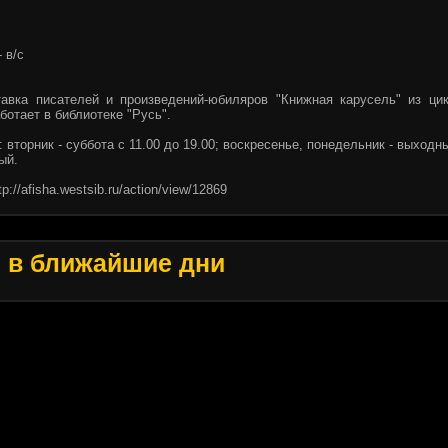
- в/с
авка писателей и произведений-юбиляров "Книжная карусель" из ци
ботает в библиотеке "Русь".
 вторник - суббота с 11.00 до 19.00; воскресенье, понедельник - выходн
ый.
tp://afisha.westsib.ru/action/view/12869
ы
в ближайшие дни