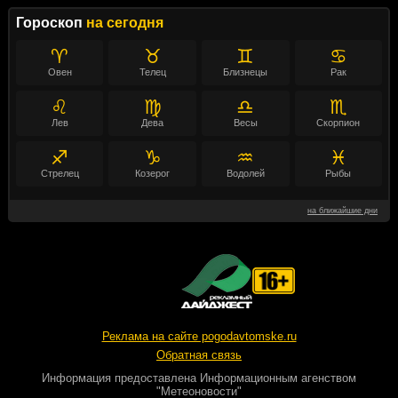
Гороскоп
на сегодня
♈
♉
♊
♋
Овен
Телец
Близнецы
Рак
♌
♍
♎
♏
Лев
Дева
Весы
Скорпион
♐
♑
♒
♓
Стрелец
Козерог
Водолей
Рыбы
на ближайшие дни
Реклама на сайте pogodavtomske.ru
Обратная связь
Информация предоставлена
Информационным агенством
"Метеоновости"