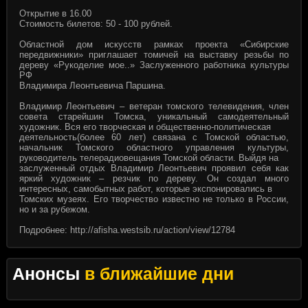
Открытие в 16.00
Стоимость билетов: 50 - 100 рублей.
Областной дом искусств рамках проекта «Сибирские
передвижники» приглашает томичей на выставку резьбы по
дереву «Рукоделие мое..» Заслуженного работника культуры
РФ
Владимира Леонтьевича Паршина.
Владимир Леонтьевич – ветеран томского телевидения, член
совета старейшин Томска, уникальный самодеятельный
художник. Вся его творческая и общественно-политическая
деятельность(более 60 лет) связана с Томской областью,
начальник Томского областного управления культуры,
руководитель телерадиовещания Томской области. Выйдя на
заслуженный отдых Владимир Леонтьевич проявил себя как
яркий художник – резчик по дереву. Он создал много
интересных, самобытных работ, которые экспонировались в
Томских музеях. Его творчество известно не только в России,
но и за рубежом.
Подробнее:
http://afisha.westsib.ru/action/view/12784
Анонсы
в ближайшие дни