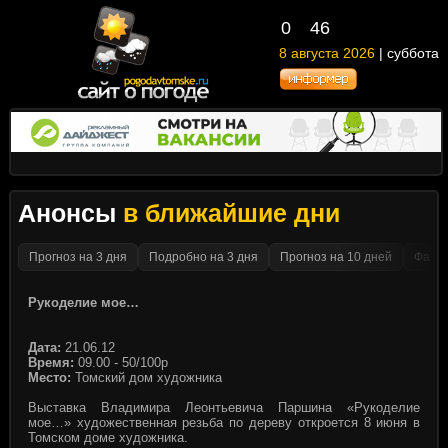
0
46
8 августа 2026
| суббота
Анонсы
в ближайшие дни
Прогноз на 3 дня
Подробно на 3 дня
Прогноз на 10 дней
Факти
Рукоделие мое…
Дата:
21.06.12
Время:
09.00 - 50/100р
Место:
Томский дом художника
Выставка Владимира Леонтьевича Паршина «Рукоделие
мое…» художественная резьба по дереву откроется 8 июня в
Томском доме художника.