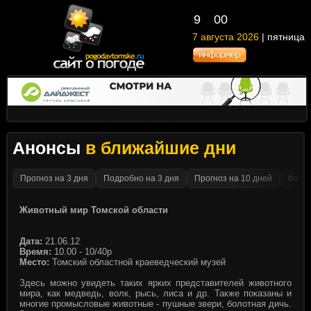
9
00
7 августа 2026
| пятница
Анонсы
в ближайшие дни
Прогноз на 3 дня
Подробно на 3 дня
Прогноз на 10 дней
Факти
Животный мир Томской области
Дата:
21.06.12
Время:
10.00 - 10/40р
Место:
Томский областной краеведческий музей
Здесь можно увидеть таких ярких представителей животного
мира, как медведь, волк, рысь, лиса и др. Также показаны и
многие промысловые животные - пушные звери, болотная дичь.