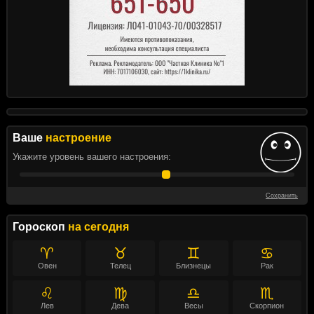
Ваше
настроение
Укажите уровень вашего настроения:
Сохранить
Гороскоп
на сегодня
♈
♉
♊
♋
Овен
Телец
Близнецы
Рак
♌
♍
♎
♏
Лев
Дева
Весы
Скорпион