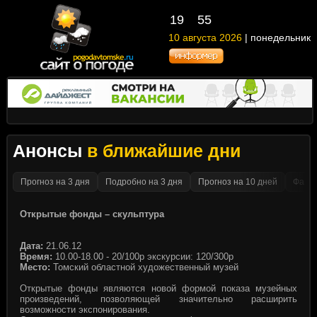
19
55
10 августа 2026
| понедельник
Анонсы
в ближайшие дни
Прогноз на 3 дня
Подробно на 3 дня
Прогноз на 10 дней
Факти
Открытые фонды – скульптура
Дата:
21.06.12
Время:
10.00-18.00 - 20/100р экскурсии: 120/300р
Место:
Томский областной художественный музей
Открытые фонды являются новой формой показа музейных
произведений, позволяющей значительно расширить
возможности экспонирования.