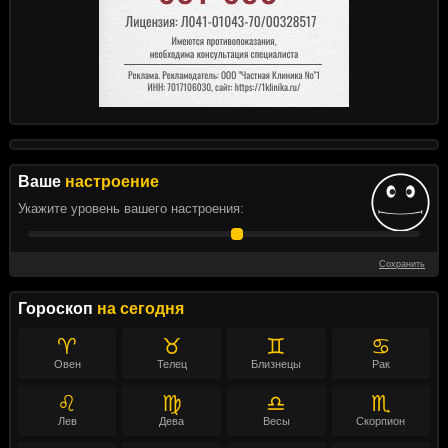
Ваше
настроение
Укажите уровень вашего настроения:
Сохранить
Гороскоп
на сегодня
♈
♉
♊
♋
Овен
Телец
Близнецы
Рак
♌
♍
♎
♏
Лев
Дева
Весы
Скорпион