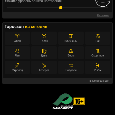
Укажите уровень вашего настроения:
Сохранить
Гороскоп
на сегодня
♈
♉
♊
♋
Овен
Телец
Близнецы
Рак
♌
♍
♎
♏
Лев
Дева
Весы
Скорпион
♐
♑
♒
♓
Стрелец
Козерог
Водолей
Рыбы
на ближайшие дни