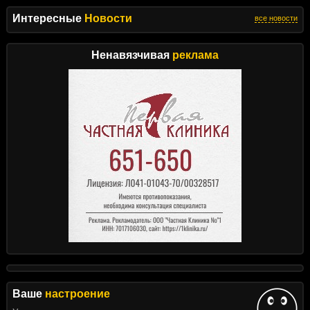
Интересные
Новости
все новости
Ненавязчивая
реклама
Ваше
настроение