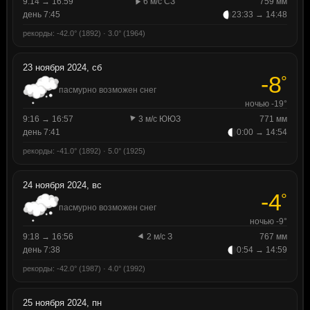
9:14 → 16:59
6 м/с СЗ
759 мм
день 7:45
23:33 → 14:48
рекорды: -42.0° (1892) · 3.0° (1964)
23 ноября 2024, сб
-8
°
пасмурно возможен снег
ночью -19°
9:16 → 16:57
3 м/с ЮЮЗ
771 мм
день 7:41
0:00 → 14:54
рекорды: -41.0° (1892) · 5.0° (1925)
24 ноября 2024, вс
-4
°
пасмурно возможен снег
ночью -9°
9:18 → 16:56
2 м/с З
767 мм
день 7:38
0:54 → 14:59
рекорды: -42.0° (1987) · 4.0° (1992)
25 ноября 2024, пн