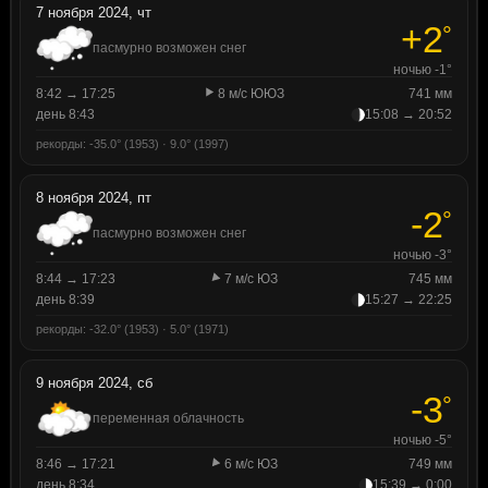
7 ноября 2024, чт
+2
°
пасмурно возможен снег
ночью -1°
8:42 → 17:25
8 м/с ЮЮЗ
741 мм
день 8:43
15:08 → 20:52
рекорды: -35.0° (1953) · 9.0° (1997)
8 ноября 2024, пт
-2
°
пасмурно возможен снег
ночью -3°
8:44 → 17:23
7 м/с ЮЗ
745 мм
день 8:39
15:27 → 22:25
рекорды: -32.0° (1953) · 5.0° (1971)
9 ноября 2024, сб
-3
°
переменная облачность
ночью -5°
8:46 → 17:21
6 м/с ЮЗ
749 мм
день 8:34
15:39 → 0:00