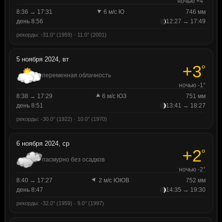
ночью +4°
8:36 → 17:31
6 м/с Ю
746 мм
день 8:56
12:27 → 17:49
рекорды: -31.0° (1959) · 11.0° (2001)
5 ноября 2024, вт
+3
°
переменная облачность
ночью -1°
8:38 → 17:29
6 м/с ЮЗ
751 мм
день 8:51
13:41 → 18:27
рекорды: -30.0° (1922) · 10.0° (1970)
6 ноября 2024, ср
+2
°
пасмурно без осадков
ночью -2°
8:40 → 17:27
2 м/с ЮЮВ
752 мм
день 8:47
14:35 → 19:30
рекорды: -32.0° (1959) · 9.0° (1997)