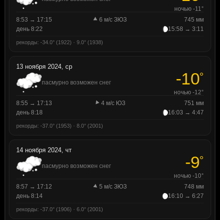
ночью -11°
8:53 → 17:15
6 м/с ЗЮЗ
745 мм
день 8:22
15:58 → 3:11
рекорды: -34.0° (1922) · 9.0° (1938)
13 ноября 2024, ср
-10
°
пасмурно возможен снег
ночью -12°
8:55 → 17:13
4 м/с ЮЗ
751 мм
день 8:18
16:03 → 4:47
рекорды: -37.0° (1953) · 8.0° (2001)
14 ноября 2024, чт
-9
°
пасмурно возможен снег
ночью -10°
8:57 → 17:12
5 м/с ЗЮЗ
748 мм
день 8:14
16:10 → 6:27
рекорды: -37.0° (1906) · 6.0° (2001)