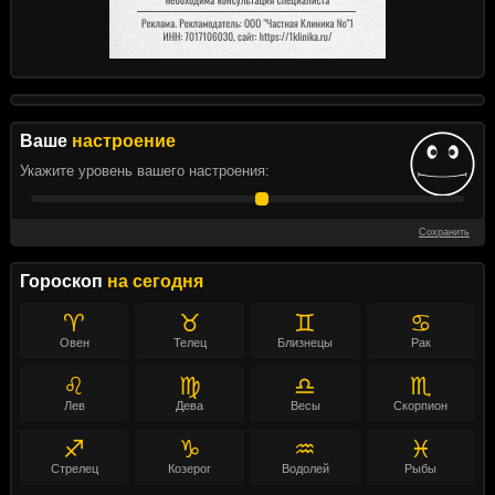
Ваше
настроение
Укажите уровень вашего настроения:
Сохранить
Гороскоп
на сегодня
♈
♉
♊
♋
Овен
Телец
Близнецы
Рак
♌
♍
♎
♏
Лев
Дева
Весы
Скорпион
♐
♑
♒
♓
Стрелец
Козерог
Водолей
Рыбы