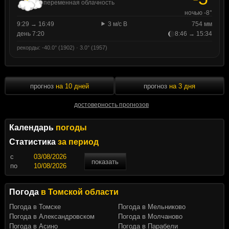
переменная облачность
ночью -8°
9:29 → 16:49
3 м/с В
754 мм
день 7:20
8:46 → 15:34
рекорды: -40.0° (1902) · 3.0° (1957)
прогноз
на 10 дней
прогноз
на 3 дня
достоверность прогнозов
Календарь
погоды
Статистика
за период
c
показать
по
Погода
в Томской области
Погода в Томске
Погода в Мельниково
Погода в Александровском
Погода в Молчаново
Погода в Асино
Погода в Парабели