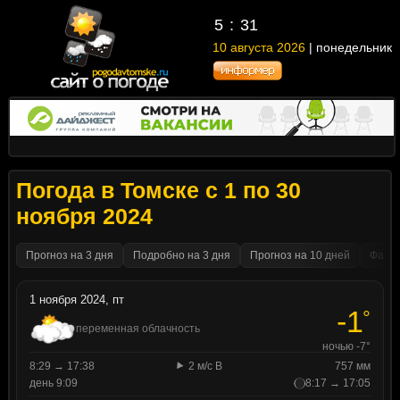
5
31
10 августа 2026
| понедельник
Погода в Томске с 1 по 30
ноября 2024
Прогноз на 3 дня
Подробно на 3 дня
Прогноз на 10 дней
Факти
1 ноября 2024, пт
-1
°
переменная облачность
ночью -7°
8:29 → 17:38
2 м/с В
757 мм
день 9:09
8:17 → 17:05