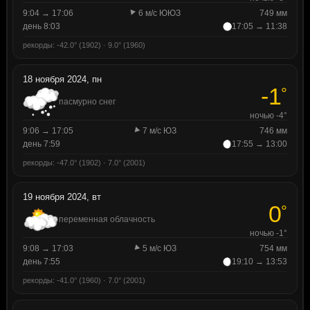
9:04 → 17:06
6 м/с ЮЮЗ
749 мм
день 8:03
17:05 → 11:38
рекорды: -42.0° (1902) · 9.0° (1960)
18 ноября 2024, пн
-1
°
пасмурно снег
ночью -4°
9:06 → 17:05
7 м/с ЮЗ
746 мм
день 7:59
17:55 → 13:00
рекорды: -47.0° (1902) · 7.0° (2001)
19 ноября 2024, вт
0
°
переменная облачность
ночью -1°
9:08 → 17:03
5 м/с ЮЗ
754 мм
день 7:55
19:10 → 13:53
рекорды: -41.0° (1960) · 7.0° (2001)