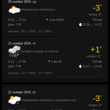
20 ноября 2024, ср
-3
°
переменная облачность
ночью -8°
9:10 → 17:01
3 м/с ЮЮЗ
755 мм
день 7:52
20:38 → 14:22
рекорды: -38.0° (1960) · 6.0° (1983)
21 ноября 2024, чт
+1
°
пасмурно дождь со снегом
ночью -12°
9:12 → 17:00
5 м/с Ю
749 мм
день 7:48
22:07 → 14:38
рекорды: -37.0° (1892) · 5.0° (1930)
22 ноября 2024, пт
-3
°
переменная облачность возможен снег
ночью -4°