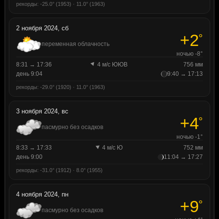
рекорды: -25.0° (1953) · 11.0° (1963)
2 ноября 2024, сб
+2
°
переменная облачность
ночью -8°
8:31 → 17:36
4 м/с ЮЮВ
756 мм
день 9:04
9:40 → 17:13
рекорды: -29.0° (1920) · 11.0° (1963)
3 ноября 2024, вс
+4
°
пасмурно без осадков
ночью -1°
8:33 → 17:33
4 м/с Ю
752 мм
день 9:00
11:04 → 17:27
рекорды: -31.0° (1912) · 8.0° (1955)
4 ноября 2024, пн
+9
°
пасмурно без осадков