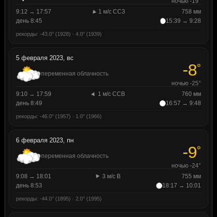
ночью -19°
9:12 → 17:57
1 м/с ССЗ
758 мм
день 8:45
15:39 → 9:28
рекорды: -43.0° (1928) · 4.0° (1939)
5 февраля 2023, вс
-8
°
переменная облачность
ночью -25°
9:10 → 17:59
1 м/с ССВ
760 мм
день 8:49
16:57 → 9:48
рекорды: -46.0° (1957) · 1.0° (1966)
6 февраля 2023, пн
-9
°
переменная облачность
ночью -24°
9:08 → 18:01
3 м/с В
755 мм
день 8:53
18:17 → 10:01
рекорды: -44.0° (1895) · 2.0° (1995)