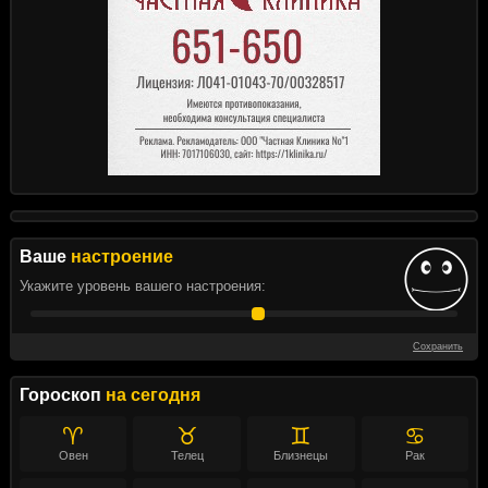
Ваше
настроение
Укажите уровень вашего настроения:
Сохранить
Гороскоп
на сегодня
♈
♉
♊
♋
Овен
Телец
Близнецы
Рак