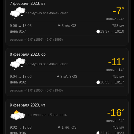
7 февраля 2023, вт
-7
°
пасмурно возможен снег
ночью -24°
9:06 → 18:03
3 м/с ЮЗ
753 мм
день 8:57
19:37 → 10:10
рекорды: -46.0° (1895) · 2.0° (1995)
8 февраля 2023, ср
-11
°
пасмурно возможен снег
ночью -14°
9:04 → 18:06
3 м/с ЗЮЗ
755 мм
день 9:02
20:55 → 10:17
рекорды: -41.0° (1950) · 0.0° (1946)
9 февраля 2023, чт
-16
°
переменная облачность
ночью -24°
9:02 → 18:08
1 м/с ЮЗ
753 мм
день 9:06
22:12 → 10:23