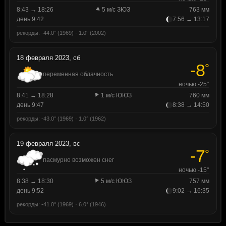
8:43 → 18:26
5 м/с ЗЮЗ
763 мм
день 9:42
7:56 → 13:17
рекорды: -44.0° (1969) · 1.0° (2002)
18 февраля 2023, сб
-8
°
переменная облачность
ночью -25°
8:41 → 18:28
1 м/с ЮЮЗ
760 мм
день 9:47
8:38 → 14:50
рекорды: -43.0° (1969) · 1.0° (1962)
19 февраля 2023, вс
-7
°
пасмурно возможен снег
ночью -15°
8:38 → 18:30
5 м/с ЮЮЗ
757 мм
день 9:52
9:02 → 16:35
рекорды: -41.0° (1969) · 6.0° (1946)