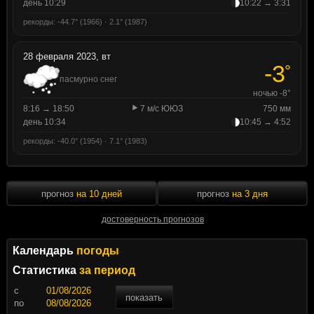
день 10:29
10:22 → 3:31
рекорды: -44.7° (1966) · 2.1° (1987)
28 февраля 2023, вт
-3
°
пасмурно снег
ночью -8°
8:16 → 18:50
7 м/с ЮЮЗ
750 мм
день 10:34
10:45 → 4:52
рекорды: -40.0° (1954) · 7.1° (1983)
прогноз
на 10 дней
прогноз
на 3 дня
достоверность прогнозов
Календарь
погоды
Статистика
за период
c
показать
по