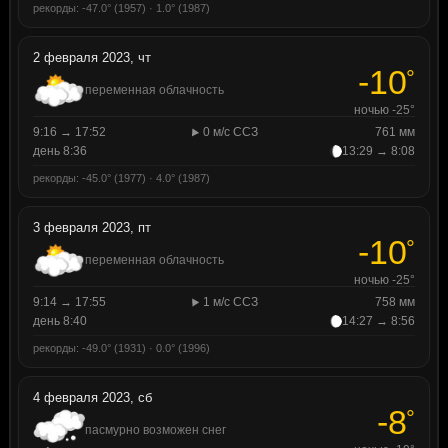
рекорды: -47.0° (1957) · 1.0° (1987)
2 февраля 2023, чт
-10
°
переменная облачность
ночью -25°
9:16 → 17:52
0 м/с ССЗ
761 мм
день 8:36
13:29 → 8:08
рекорды: -45.0° (1977) · 4.0° (1987)
3 февраля 2023, пт
-10
°
переменная облачность
ночью -25°
9:14 → 17:55
1 м/с ССЗ
758 мм
день 8:40
14:27 → 8:56
рекорды: -49.0° (1931) · 0.0° (1996)
4 февраля 2023, сб
-8
°
пасмурно возможен снег