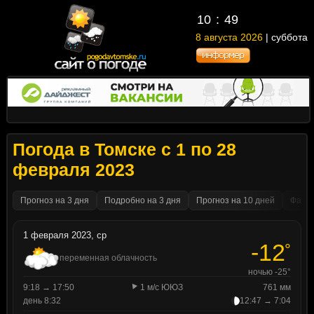
10
49
8 августа 2026
| суббота
Погода в Томске с 1 по 28
февраля 2023
Прогноз на 3 дня
Подробно на 3 дня
Прогноз на 10 дней
Факти
1 февраля 2023, ср
-12
°
переменная облачность
ночью -25°
9:18 → 17:50
1 м/с ЮЮЗ
761 мм
день 8:32
12:47 → 7:04