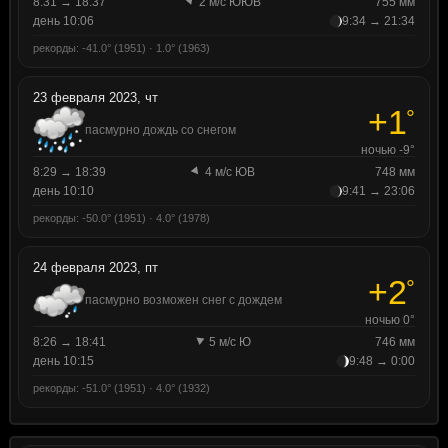
8:31 → 18:37
2 м/с ЮЮВ
755 мм
день 10:06
9:34 → 21:34
рекорды: -41.0° (1951) · 1.0° (1963)
23 февраля 2023, чт
+1
°
пасмурно дождь со снегом
ночью -9°
8:29 → 18:39
4 м/с ЮВ
748 мм
день 10:10
9:41 → 23:06
рекорды: -50.0° (1951) · 4.0° (1978)
24 февраля 2023, пт
+2
°
пасмурно возможен снег с дождем
ночью 0°
8:26 → 18:41
5 м/с Ю
746 мм
день 10:15
9:48 → 0:00
рекорды: -51.0° (1951) · 4.0° (1932)