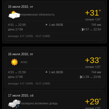
15 июля 2010, чт
+31
°
переменная облачность
ночью +14°
4:51 → 22:00
1 м/с ВЮВ
745 мм
день 17:09
9:57 → 22:54
рекорды: 6.0° (1926) · 32.0° (1968)
16 июля 2010, пт
+33
°
ясно
ночью +15°
4:53 → 21:59
1 м/с ВЮВ
744 мм
день 17:06
11:29 → 23:06
рекорды: 5.0° (1949) · 32.0° (1968)
17 июля 2010, сб
+29
°
пасмурно возможен дождь
ночью +20°