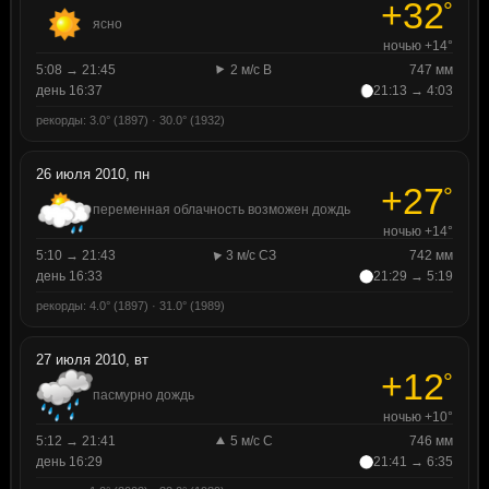
+32
°
ясно
ночью +14°
5:08 → 21:45
2 м/с В
747 мм
день 16:37
21:13 → 4:03
рекорды: 3.0° (1897) · 30.0° (1932)
26 июля 2010, пн
+27
°
переменная облачность возможен дождь
ночью +14°
5:10 → 21:43
3 м/с СЗ
742 мм
день 16:33
21:29 → 5:19
рекорды: 4.0° (1897) · 31.0° (1989)
27 июля 2010, вт
+12
°
пасмурно дождь
ночью +10°
5:12 → 21:41
5 м/с С
746 мм
день 16:29
21:41 → 6:35