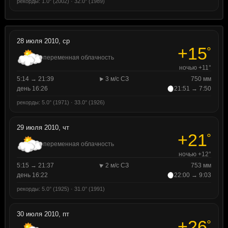
рекорды: 1.0° (2002) · 32.0° (1989)
28 июля 2010, ср
+15
°
переменная облачность
ночью +11°
5:14 → 21:39
3 м/с СЗ
750 мм
день 16:26
21:51 → 7:50
рекорды: 5.0° (1971) · 33.0° (1926)
29 июля 2010, чт
+21
°
переменная облачность
ночью +12°
5:15 → 21:37
2 м/с СЗ
753 мм
день 16:22
22:00 → 9:03
рекорды: 5.0° (1925) · 31.0° (1991)
30 июля 2010, пт
+26
°