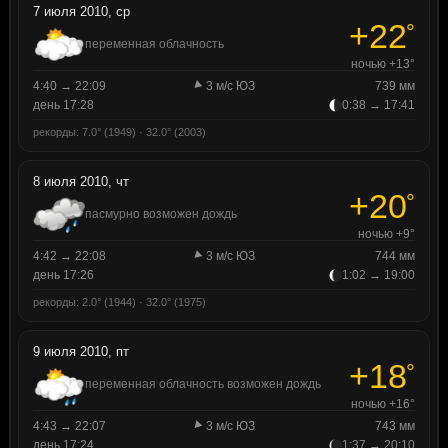
7 июля 2010, ср
+22
°
переменная облачность
ночью +13°
4:40 → 22:09
3 м/с ЮЗ
739 мм
день 17:28
0:38 → 17:41
рекорды: 7.0° (1949) · 32.0° (2003)
8 июля 2010, чт
+20
°
пасмурно возможен дождь
ночью +9°
4:42 → 22:08
3 м/с ЮЗ
744 мм
день 17:26
1:02 → 19:00
рекорды: 2.0° (1944) · 32.0° (1975)
9 июля 2010, пт
+18
°
переменная облачность возможен дождь
ночью +16°
4:43 → 22:07
3 м/с ЮЗ
743 мм
день 17:24
1:37 → 20:10