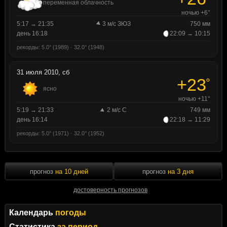
переменная облачность
ночью +6°
5:17 → 21:35
3 м/с ЗЮЗ
750 мм
день 16:18
22:09 → 10:15
рекорды: 5.0° (1989) · 32.0° (1948)
31 июля 2010, сб
+23
°
ясно
ночью +11°
5:19 → 21:33
2 м/с С
749 мм
день 16:14
22:18 → 11:29
рекорды: 5.0° (1971) · 32.0° (1952)
прогноз
на 10 дней
прогноз
на 3 дня
достоверность прогнозов
Календарь
погоды
Статистика
за период