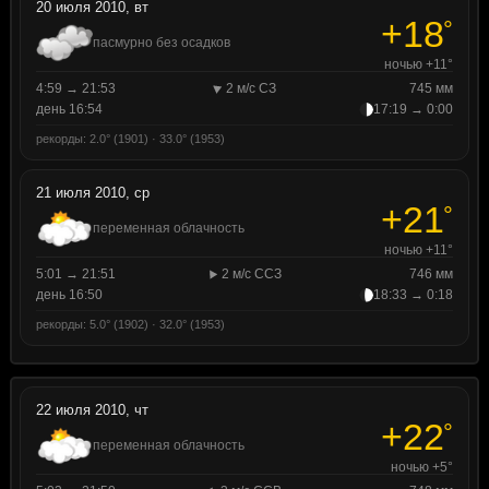
20 июля 2010, вт
+18
°
пасмурно без осадков
ночью +11°
4:59 → 21:53
2 м/с СЗ
745 мм
день 16:54
17:19 → 0:00
рекорды: 2.0° (1901) · 33.0° (1953)
21 июля 2010, ср
+21
°
переменная облачность
ночью +11°
5:01 → 21:51
2 м/с ССЗ
746 мм
день 16:50
18:33 → 0:18
рекорды: 5.0° (1902) · 32.0° (1953)
22 июля 2010, чт
+22
°
переменная облачность
ночью +5°