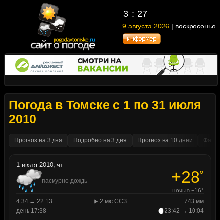
3
27
9 августа 2026
| воскресенье
Погода в Томске с 1 по 31 июля
2010
Прогноз на 3 дня
Подробно на 3 дня
Прогноз на 10 дней
Факти
1 июля 2010, чт
+28
°
пасмурно дождь
ночью +16°
4:34 → 22:13
2 м/с ССЗ
743 мм
день 17:38
23:42 → 10:04