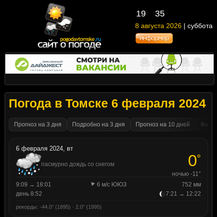
19
35
8 августа 2026
| суббота
Погода в Томске 6 февраля 2024
Прогноз на 3 дня
Подробно на 3 дня
Прогноз на 10 дней
Факти
6 февраля 2024, вт
0
°
пасмурно дождь со снегом
ночью -11°
9:09 → 18:01
6 м/с ЮЮЗ
752 мм
день 8:52
7:21 → 12:22
рекорды: -44.0° (1895) · 2.0° (1995)