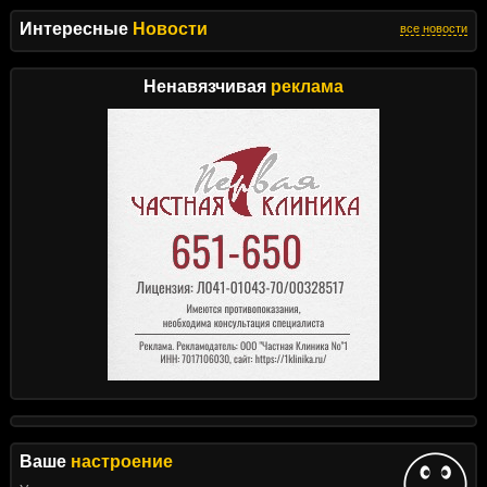
Интересные
Новости
все новости
Ненавязчивая
реклама
Ваше
настроение