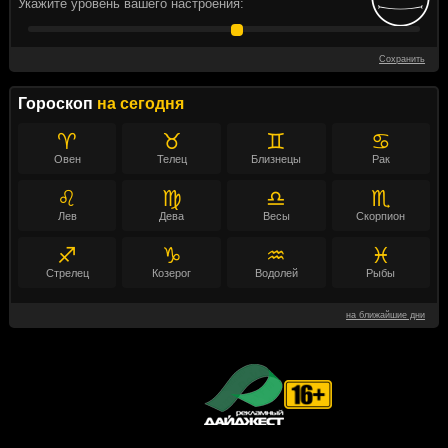
Укажите уровень вашего настроения:
Сохранить
Гороскоп
на сегодня
♈
♉
♊
♋
Овен
Телец
Близнецы
Рак
♌
♍
♎
♏
Лев
Дева
Весы
Скорпион
♐
♑
♒
♓
Стрелец
Козерог
Водолей
Рыбы
на ближайшие дни