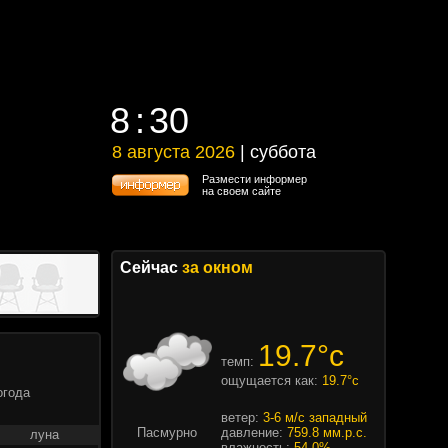
8
30
8
30
8 августа 2026
| суббота
8 августа 2026 | суббота
Размести информер
на своем сайте
Сейчас
за окном
19.7°c
темп:
ощущается как:
19.7°c
огода
ветер:
3-6 м/с западный
Пасмурно
давление:
759.8 мм.р.с.
луна
влажность:
54.0%