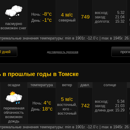
восход:
5:32
-8°c
4 м/c
Ночь:
749
заход:
21:04
-1°c
северный
День:
долгота:
15:32
пасмурно
возможен снег
тремальные значения температуры: min в 1901г. -12.0`c | max в 1945г. 26.
0 дней
прог
достоверность прогнозов
ь в прошлые годы в Томске
осадки
температура
ветер
давл.
солнце
5 м/c
восход:
5:34
4°c
Ночь:
восточный,
742
заход:
21:03
переменная
18°c
юго -
День:
длина дня:
15:29
облачность
восточный
возможен
дождь
тремальные значения температуры: min в 1901г. -12.0`c | max в 1945г. 26.