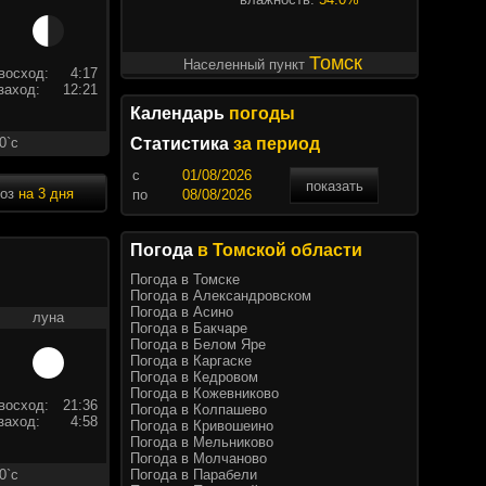
Томск
Населенный пункт
восход:
4:17
заход:
12:21
Календарь
погоды
0`c
Статистика
за период
c
показать
ноз
на 3 дня
по
Погода
в Томской области
Погода в Томске
Погода в Александровском
Погода в Асино
луна
Погода в Бакчаре
Погода в Белом Яре
Погода в Каргаске
Погода в Кедровом
Погода в Кожевниково
восход:
21:36
Погода в Колпашево
заход:
4:58
Погода в Кривошеино
Погода в Мельниково
Погода в Молчаново
Погода в Парабели
0`c