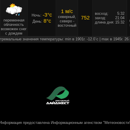
1 м/c
восход:
5:32
-3°c
Ночь:
северный,
752
заход:
21:04
переменная
8°c
северо -
День:
длина дня:
15:32
облачность
восточный
возможен снег
с дождем
тремальные значения температуры: min в 1901г. -12.0`c | max в 1945г. 26.
Информация предоставлена
Информационным агенством "Метеоновости