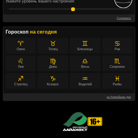
Укажите уровень вашего настроения:
Сохранить
Гороскоп
на сегодня
♈
♉
♊
♋
Овен
Телец
Близнецы
Рак
♌
♍
♎
♏
Лев
Дева
Весы
Скорпион
♐
♑
♒
♓
Стрелец
Козерог
Водолей
Рыбы
на ближайшие дни