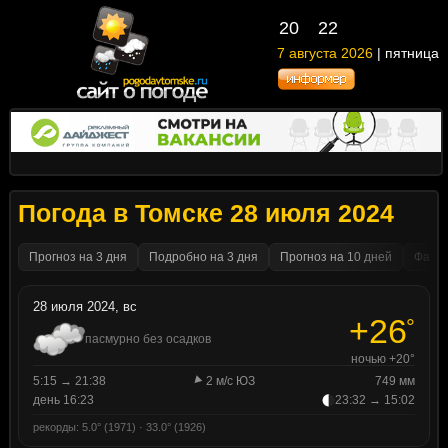
20
22
7 августа 2026
| пятница
Погода в Томске 28 июля 2024
Прогноз на 3 дня
Подробно на 3 дня
Прогноз на 10 дней
Факти
28 июля 2024, вс
+26
°
пасмурно без осадков
ночью +20°
5:15 → 21:38
2 м/с ЮЗ
749 мм
день 16:23
23:32 → 15:02
рекорды: 5.0° (1971) · 33.0° (1926)