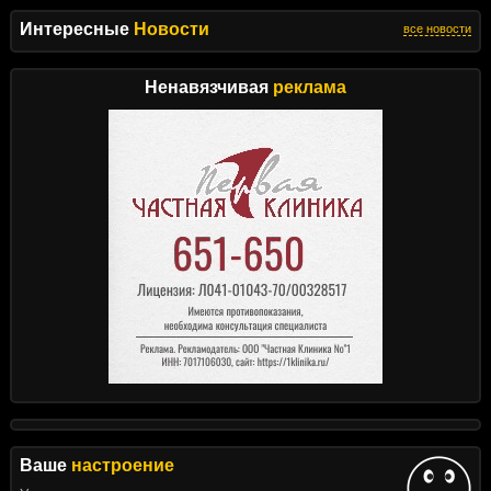
Интересные
Новости
все новости
Ненавязчивая
реклама
Ваше
настроение