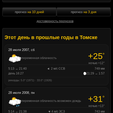
прогноз
на 10 дней
прогноз
на 3 дня
достоверность прогнозов
Этот день в прошлые годы в Томске
28 июля 2007, сб
+25
°
переменная облачность
ночью +12°
5:13 → 21:40
2 м/с ССВ
749 мм
день 16:27
21:29 → 1:57
рекорды: 5.0° (1971) · 33.0° (1926)
28 июля 2008, пн
+31
°
переменная облачность возможен дождь
ночью +13°
5:14 → 21:38
4 м/с ЗСЗ
743 мм