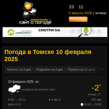
23
11
6 августа 2026
| четверг
Погода в Томске 10 февраля
2025
Прогноз на 3 дня
Подробно на 3 дня
Прогноз на 10 дней
Факти
10 февраля 2025, пн
-2
°
пасмурно возможен снег
ночью -3°
8:58 → 18:11
4 м/с З
757 мм
день 9:13
14:44 → 8:48