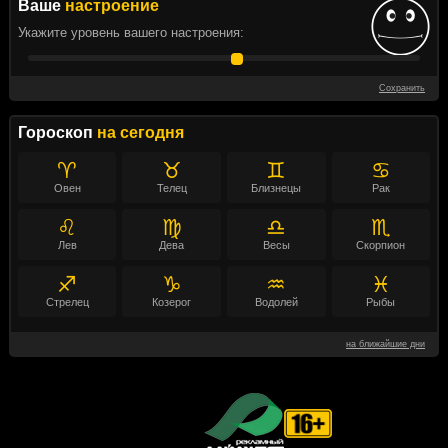
Ваше
настроение
Укажите уровень вашего настроения:
Сохранить
Гороскоп
на сегодня
♈
♉
♊
♋
Овен
Телец
Близнецы
Рак
♌
♍
♎
♏
Лев
Дева
Весы
Скорпион
♐
♑
♒
♓
Стрелец
Козерог
Водолей
Рыбы
на ближайшие дни