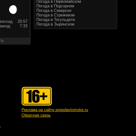
Погода в Первомайском
Погода в Подгорном
Погода в Северске
Погода в Стрежевом
Погода в Тегульдете
восход:
20:57
Погода в Зырянском
заход:
7:33
`c
Реклама на сайте pogodavtomske.ru
Обратная связь
"