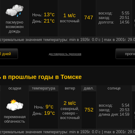
восход:
5:55
13°c
1 м/c
Ночь:
747
заход:
20:51
21°c
восточный
День:
пасмурно
долгота:
14:56
возможен
дождь
стремальные значения температуры: min в 1926г. 0.0`c | max в 2001г. 29.0
0 дней
прог
достоверность прогнозов
ь в прошлые годы в Томске
осадки
температура
ветер
давл.
солнце
2 м/c
восход:
5:54
9°c
Ночь:
северный,
752
заход:
20:53
19°c
северо -
День:
длина дня:
14:59
переменная
восточный
облачность
стремальные значения температуры: min в 1926г. 0.0`c | max в 2001г. 29.0