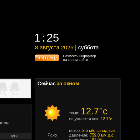
1
25
1
25
8 августа 2026
| суббота
8 августа 2026 | суббота
Размести информер
на своем сайте
Сейчас
за окном
12.7°c
темп:
ощущается как:
12.7°c
огода
ветер:
2-5 м/с западный
Ясно
давление:
759.0 мм.р.с.
луна
влажность:
81.0%