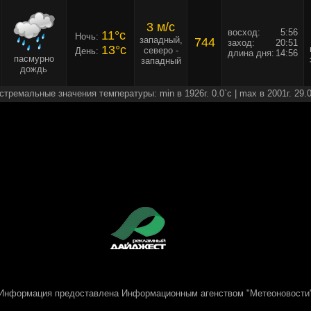
3 м/c
восход:
5:56
11°c
Ночь:
западный,
744
заход:
20:51
13°c
северо -
День:
длина дня:
14:56
пасмурно
западный
дождь
стремальные значения температуры: min в 1926г. 0.0`c | max в 2001г. 29.0
Информация предоставлена
Информационным агенством "Метеоновости