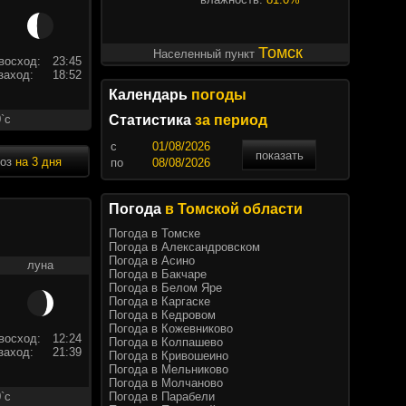
Томск
Населенный пункт
восход:
23:45
заход:
18:52
Календарь
погоды
`c
Статистика
за период
c
показать
ноз
на 3 дня
по
Погода
в Томской области
Погода в Томске
Погода в Александровском
Погода в Асино
луна
Погода в Бакчаре
Погода в Белом Яре
Погода в Каргаске
Погода в Кедровом
Погода в Кожевниково
восход:
12:24
Погода в Колпашево
заход:
21:39
Погода в Кривошеино
Погода в Мельниково
Погода в Молчаново
Погода в Парабели
`c