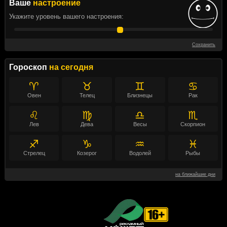
Ваше
настроение
Укажите уровень вашего настроения:
Сохранить
Гороскоп
на сегодня
♈
♉
♊
♋
Овен
Телец
Близнецы
Рак
♌
♍
♎
♏
Лев
Дева
Весы
Скорпион
♐
♑
♒
♓
Стрелец
Козерог
Водолей
Рыбы
на ближайшие дни