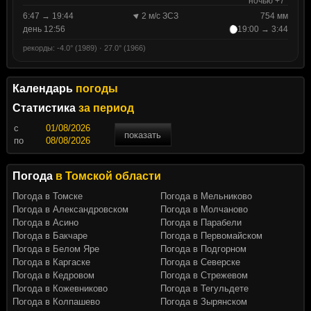
ночью +7°
6:47 → 19:44
2 м/с ЗСЗ
754 мм
день 12:56
19:00 → 3:44
рекорды: -4.0° (1989) · 27.0° (1966)
Календарь
погоды
Статистика
за период
c
показать
по
Погода
в Томской области
Погода в Томске
Погода в Мельниково
Погода в Александровском
Погода в Молчаново
Погода в Асино
Погода в Парабели
Погода в Бакчаре
Погода в Первомайском
Погода в Белом Яре
Погода в Подгорном
Погода в Каргаске
Погода в Северске
Погода в Кедровом
Погода в Стрежевом
Погода в Кожевниково
Погода в Тегульдете
Погода в Колпашево
Погода в Зырянском