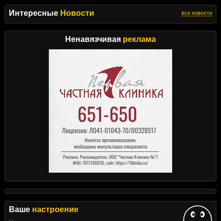
Интересные
Новости
все новости
Ненавязчивая
реклама
Ваше
настроение