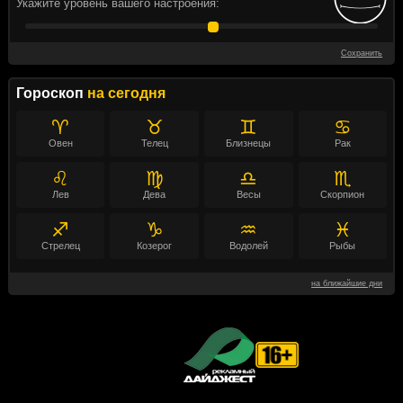
Укажите уровень вашего настроения:
Сохранить
Гороскоп
на сегодня
♈
♉
♊
♋
Овен
Телец
Близнецы
Рак
♌
♍
♎
♏
Лев
Дева
Весы
Скорпион
♐
♑
♒
♓
Стрелец
Козерог
Водолей
Рыбы
на ближайшие дни