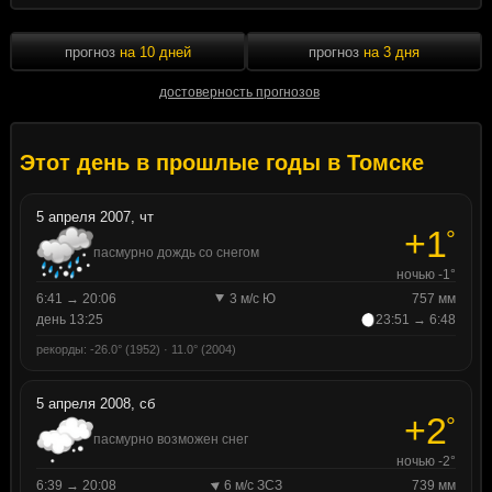
прогноз
на 10 дней
прогноз
на 3 дня
достоверность прогнозов
Этот день в прошлые годы в Томске
5 апреля 2007, чт
+1
°
пасмурно дождь со снегом
ночью -1°
6:41 → 20:06
3 м/с Ю
757 мм
день 13:25
23:51 → 6:48
рекорды: -26.0° (1952) · 11.0° (2004)
5 апреля 2008, сб
+2
°
пасмурно возможен снег
ночью -2°
6:39 → 20:08
6 м/с ЗСЗ
739 мм