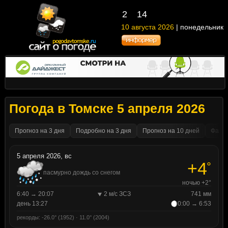
2
14
10 августа 2026
| понедельник
Погода в Томске 5 апреля 2026
Прогноз на 3 дня
Подробно на 3 дня
Прогноз на 10 дней
Факти
5 апреля 2026, вс
+4
°
пасмурно дождь со снегом
ночью +2°
6:40 → 20:07
2 м/с ЗСЗ
741 мм
день 13:27
0:00 → 6:53
рекорды: -26.0° (1952) · 11.0° (2004)