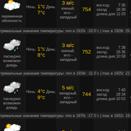
3 м/c
восход:
7:36
1°c
Ночь:
День:
южный,
754
заход:
18:39
7°c
юго -
длина дня:
11:03
переменная
западный
облачность
тремальные значения температуры: min в 1915г. -10.0`c | max в 1928г. 25.
3 м/c
восход:
7:38
1°c
Ночь:
День:
южный,
752
заход:
18:36
8°c
юго -
пасмурно
длина дня:
10:58
западный
возможен
дождь
тремальные значения температуры: min в 1934г. -11.0`c | max в 1925г. 22.
5 м/c
восход:
7:40
4°c
Ночь:
День:
западный,
744
заход:
18:34
9°c
юго -
пасмурно
длина дня:
10:53
западный
возможен
дождь
тремальные значения температуры: min в 1970г. -17.0`c | max в 1932г. 19.