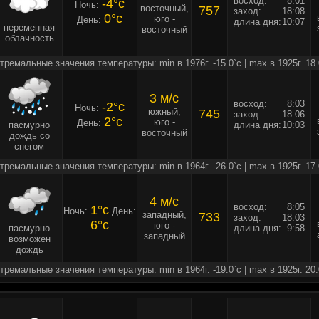
восход:
8:01
-4°c
Ночь:
восточный,
757
заход:
18:08
0°c
юго -
День:
длина дня:
10:07
переменная
восточный
облачность
тремальные значения температуры: min в 1976г. -15.0`c | max в 1925г. 18.
3 м/c
восход:
8:03
-2°c
Ночь:
южный,
745
заход:
18:06
2°c
юго -
День:
пасмурно
длина дня:
10:03
восточный
дождь со
снегом
тремальные значения температуры: min в 1964г. -26.0`c | max в 1925г. 17.
4 м/c
восход:
8:05
1°c
Ночь:
День:
западный,
733
заход:
18:03
6°c
юго -
пасмурно
длина дня:
9:58
западный
возможен
дождь
тремальные значения температуры: min в 1964г. -19.0`c | max в 1925г. 20.