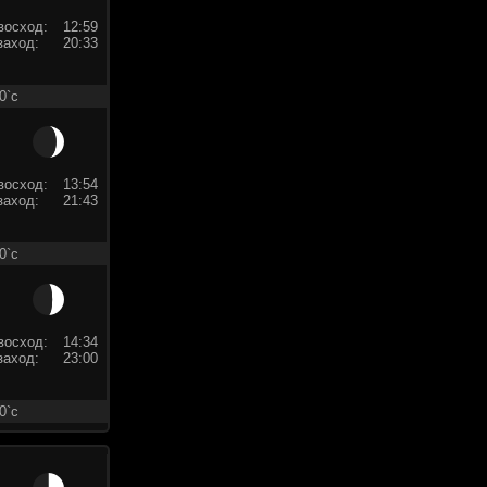
восход:
12:59
заход:
20:33
0`c
восход:
13:54
заход:
21:43
0`c
восход:
14:34
заход:
23:00
0`c