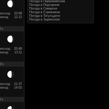
Погода в Первомайском
Погода в Подгорном
Погода в Северске
Погода в Стрежевом
восход:
20:08
Погода в Тегульдете
заход:
12:12
Погода в Зырянском
0`c
восход:
20:48
заход:
13:11
0`c
восход:
21:37
заход:
14:02
0`c