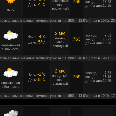
восточный,
765
заход:
18:23
4°c
юго -
День:
длина дня:
10:35
восточный
ясно
тремальные значения температуры: min в 1938г. -12.0`c | max в 1930г. 20.
2 м/c
восход:
7:51
-4°c
Ночь:
южный,
763
заход:
18:21
5°c
юго -
День:
длина дня:
10:30
переменная
западный
облачность
тремальные значения температуры: min в 1984г. -16.0`c | max в 1990г. 17.
2 м/c
восход:
7:53
-1°c
Ночь:
западный,
759
заход:
18:18
5°c
юго -
День:
длина дня:
10:25
переменная
западный
облачность
тремальные значения температуры: min в 1961г. -13.0`c | max в 1992г. 17.