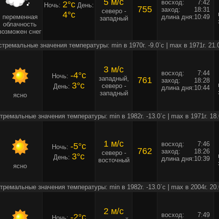
5 м/c
восход:
7:42
2°c
Ночь:
День:
755
заход:
18:31
северо -
4°c
переменная
длина дня:
10:49
западный
облачность
возможен снег
стремальные значения температуры: min в 1970г. -9.0`c | max в 1971г. 21.
3 м/c
восход:
7:44
-4°c
Ночь:
западный,
761
заход:
18:28
3°c
северо -
День:
длина дня:
10:44
западный
ясно
тремальные значения температуры: min в 1982г. -13.0`c | max в 1971г. 18.
1 м/c
восход:
7:46
-5°c
Ночь:
762
заход:
18:26
северо -
3°c
День:
длина дня:
10:39
восточный
ясно
тремальные значения температуры: min в 1982г. -13.0`c | max в 2004г. 20.
2 м/c
восход:
7:49
-2°c
Ночь: