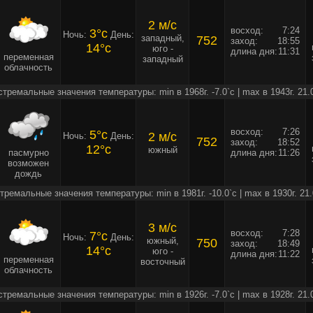
2 м/c
восход:
7:24
3°c
Ночь:
День:
западный,
752
заход:
18:55
14°c
юго -
длина дня:
11:31
переменная
западный
облачность
стремальные значения температуры: min в 1968г. -7.0`c | max в 1943г. 21.
восход:
7:26
5°c
2 м/c
Ночь:
День:
752
заход:
18:52
12°c
южный
пасмурно
длина дня:
11:26
возможен
дождь
тремальные значения температуры: min в 1981г. -10.0`c | max в 1930г. 21.
3 м/c
восход:
7:28
7°c
Ночь:
День:
южный,
750
заход:
18:49
14°c
юго -
длина дня:
11:22
переменная
восточный
облачность
стремальные значения температуры: min в 1926г. -7.0`c | max в 1928г. 21.