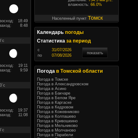
влажность:
66.0%
Томск
Населенный пункт
восход:
18:49
заход:
8:48
Календарь
погоды
0`c
Статистика
за период
c
показать
по
восход:
19:11
заход:
9:59
Погода
в Томской области
Погода в Томске
Погода в Александровском
0`c
Погода в Асино
Погода в Бакчаре
Погода в Белом Яре
Погода в Каргаске
Погода в Кедровом
восход:
19:37
Погода в Кожевниково
заход:
11:08
Погода в Колпашево
Погода в Кривошеино
Погода в Мельниково
0`c
Погода в Молчаново
Погода в Парабели