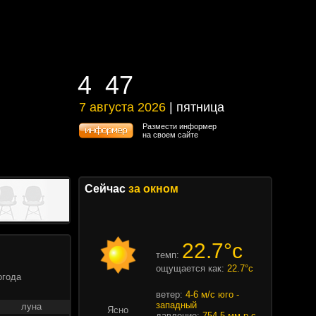
4
47
4
47
7 августа 2026
| пятница
7 августа 2026 | пятница
Размести информер
на своем сайте
Сейчас
за окном
22.7°c
темп:
ощущается как:
22.7°c
огода
ветер:
4-6 м/с юго -
западный
луна
Ясно
давление:
754.5 мм.р.с.