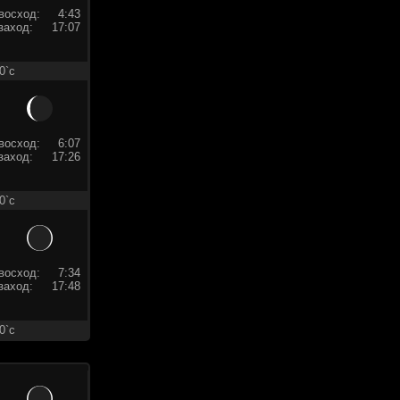
восход:
4:43
заход:
17:07
0`c
восход:
6:07
заход:
17:26
0`c
восход:
7:34
заход:
17:48
0`c