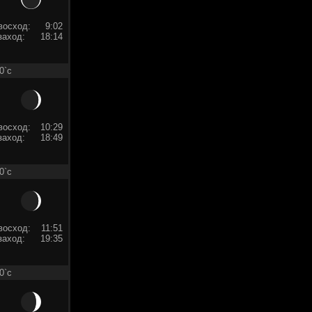
восход:
9:02
заход:
18:14
0`c
восход:
10:29
заход:
18:49
0`c
восход:
11:51
заход:
19:35
0`c