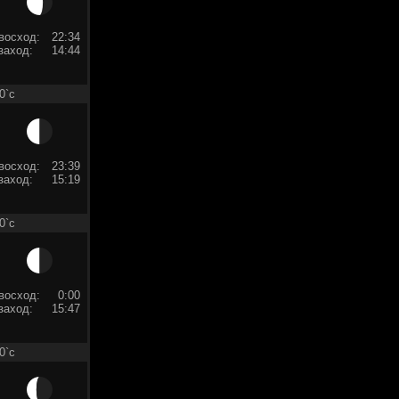
восход:
22:34
заход:
14:44
0`c
восход:
23:39
заход:
15:19
0`c
восход:
0:00
заход:
15:47
0`c