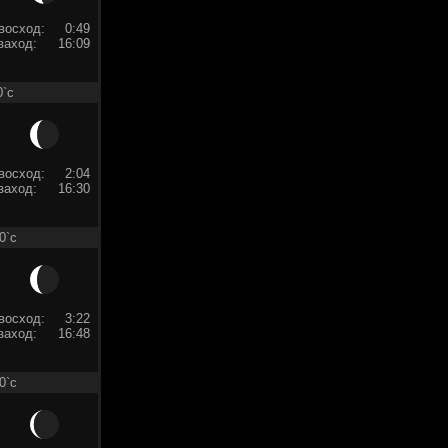
восход:
0:49
заход:
16:09
0`c
восход:
2:04
заход:
16:30
0`c
восход:
3:22
заход:
16:48
0`c