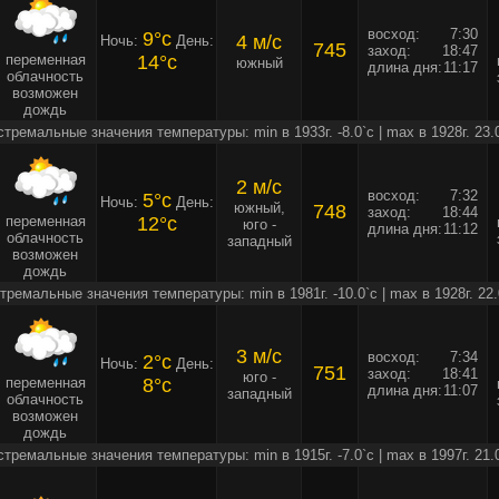
восход:
7:30
9°c
4 м/c
Ночь:
День:
745
заход:
18:47
переменная
14°c
южный
длина дня:
11:17
облачность
возможен
дождь
стремальные значения температуры: min в 1933г. -8.0`c | max в 1928г. 23.
2 м/c
восход:
7:32
5°c
Ночь:
День:
южный,
748
заход:
18:44
переменная
12°c
юго -
длина дня:
11:12
облачность
западный
возможен
дождь
тремальные значения температуры: min в 1981г. -10.0`c | max в 1928г. 22.
3 м/c
восход:
7:34
2°c
Ночь:
День:
751
заход:
18:41
юго -
переменная
8°c
длина дня:
11:07
западный
облачность
возможен
дождь
стремальные значения температуры: min в 1915г. -7.0`c | max в 1997г. 21.