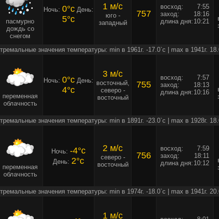
1 м/c
восход:
7:55
0°c
Ночь:
День:
757
заход:
18:16
юго -
5°c
пасмурно
длина дня:
10:21
западный
дождь со
снегом
тремальные значения температуры: min в 1961г. -17.0`c | max в 1941г. 18.
3 м/c
восход:
7:57
0°c
Ночь:
День:
восточный,
755
заход:
18:13
4°c
северо -
длина дня:
10:16
переменная
восточный
облачность
тремальные значения температуры: min в 1891г. -23.0`c | max в 1928г. 18.
2 м/c
восход:
7:59
-4°c
Ночь:
756
заход:
18:11
северо -
2°c
День:
длина дня:
10:12
восточный
переменная
облачность
тремальные значения температуры: min в 1974г. -18.0`c | max в 1941г. 20.
1 м/c