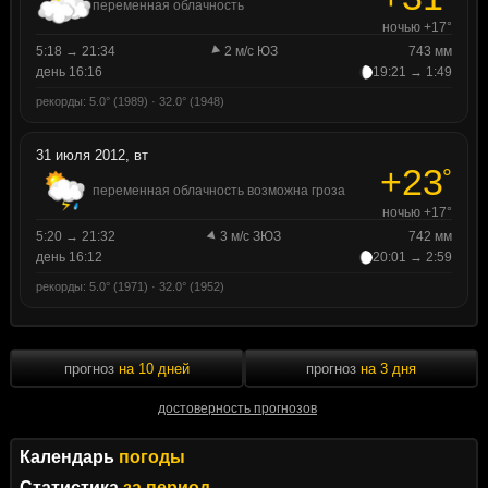
переменная облачность
ночью +17°
5:18 → 21:34
2 м/с ЮЗ
743 мм
день 16:16
19:21 → 1:49
рекорды: 5.0° (1989) · 32.0° (1948)
31 июля 2012, вт
+23
°
переменная облачность возможна гроза
ночью +17°
5:20 → 21:32
3 м/с ЗЮЗ
742 мм
день 16:12
20:01 → 2:59
рекорды: 5.0° (1971) · 32.0° (1952)
прогноз
на 10 дней
прогноз
на 3 дня
достоверность прогнозов
Календарь
погоды
Статистика
за период