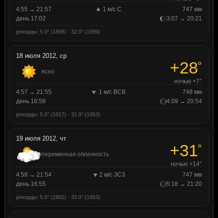
4:55 → 21:57
1 м/с С
747 мм
день 17:02
3:07 → 20:21
рекорды: 5.0° (1898) · 32.0° (1999)
18 июля 2012, ср
+28
°
ясно
ночью +7°
4:57 → 21:55
1 м/с ВСВ
748 мм
день 16:58
4:09 → 20:54
рекорды: 5.0° (1917) · 31.0° (1953)
19 июля 2012, чт
+31
°
переменная облачность
ночью +14°
4:58 → 21:54
2 м/с ЗСЗ
747 мм
день 16:55
5:18 → 21:20
рекорды: 5.0° (1902) · 33.0° (1953)