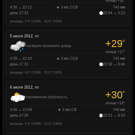
ночью +18°
4:38 → 22:11
3 м/с ССВ
743 мм
день 17:33
22:04 → 5:23
рекорды: 2.0° (1916) · 32.0° (1932)
5 июля 2012, чт
+29
°
пасмурно возможен дождь
ночью +17°
4:39 → 22:10
3 м/с ССВ
742 мм
день 17:31
22:30 → 6:46
рекорды: 4.0° (1939) · 32.0° (1932)
6 июля 2012, пт
+30
°
переменная облачность
ночью +18°
4:40 → 22:09
2 м/с СВ
740 мм
день 17:29
22:51 → 8:10
рекорды: 5.0° (1949) · 31.0° (1969)