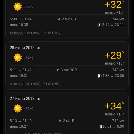
+32
°
ясно
ночью +10°
5:09 → 21:44
2 м/с СВ
744 мм
день 16:35
13:14 → 23:11
рекорды: 3.0° (1897) · 30.0° (1932)
26 июля 2012, чт
+29
°
ясно
ночью +15°
5:11 → 21:42
3 м/с ВСВ
743 мм
день 16:31
14:38 → 23:36
рекорды: 4.0° (1897) · 31.0° (1989)
27 июля 2012, пт
+34
°
ясно
ночью +16°
5:13 → 21:40
2 м/с В
742 мм
день 16:27
16:01 → 0:00