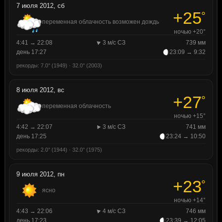
7 июля 2012, сб
+25
°
переменная облачность возможен дождь
ночью +20°
4:41 → 22:08
3 м/с СЗ
739 мм
день 17:27
23:09 → 9:32
рекорды: 7.0° (1949) · 32.0° (2003)
8 июля 2012, вс
+27
°
переменная облачность
ночью +15°
4:42 → 22:07
3 м/с СЗ
741 мм
день 17:25
23:24 → 10:50
рекорды: 2.0° (1944) · 32.0° (1975)
9 июля 2012, пн
+23
°
ясно
ночью +14°
4:43 → 22:06
4 м/с СЗ
746 мм
день 17:23
23:39 → 12:05