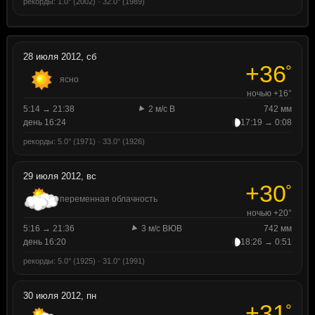
рекорды: 1.0° (2002) · 32.0° (1989)
28 июля 2012, сб
+36
°
ясно
ночью +16°
5:14 → 21:38
2 м/с В
742 мм
день 16:24
17:19 → 0:08
рекорды: 5.0° (1971) · 33.0° (1926)
29 июля 2012, вс
+30
°
переменная облачность
ночью +20°
5:16 → 21:36
3 м/с ВЮВ
742 мм
день 16:20
18:26 → 0:51
рекорды: 5.0° (1925) · 31.0° (1991)
30 июля 2012, пн
+31
°