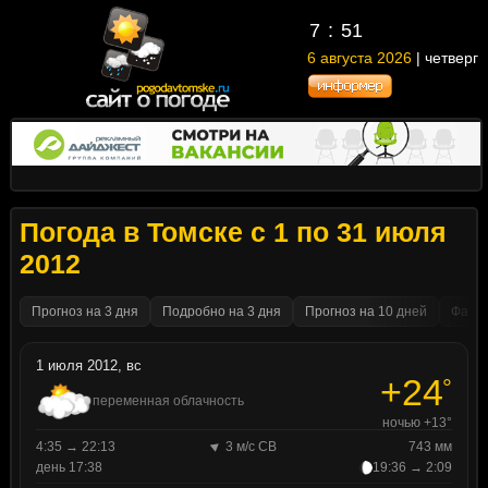
7
:
51
6 августа 2026
| четверг
Погода в Томске с 1 по 31 июля
2012
Прогноз на 3 дня
Подробно на 3 дня
Прогноз на 10 дней
Факти
1 июля 2012, вс
+24
°
переменная облачность
ночью +13°
4:35 → 22:13
3 м/с СВ
743 мм
день 17:38
19:36 → 2:09