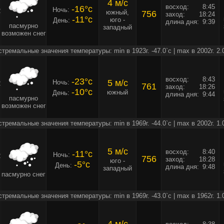
4 м/c
восход:
8:45
-16°c
Ночь:
2
южный,
756
заход:
18:24
-11°c
юго -
День:
длина дня:
9:39
пасмурно
западный
возможен снег
стремальные значения температуры: min в 1923г. -47.0`c | max в 2002г. 2.
восход:
8:43
-23°c
5 м/c
Ночь:
2
761
заход:
18:26
-10°c
южный
День:
длина дня:
9:44
пасмурно
возможен снег
стремальные значения температуры: min в 1969г. -44.0`c | max в 2002г. 1.
5 м/c
восход:
8:40
-11°c
Ночь:
2
756
заход:
18:28
юго -
-5°c
День:
длина дня:
9:48
западный
пасмурно снег
стремальные значения температуры: min в 1969г. -43.0`c | max в 1962г. 1.