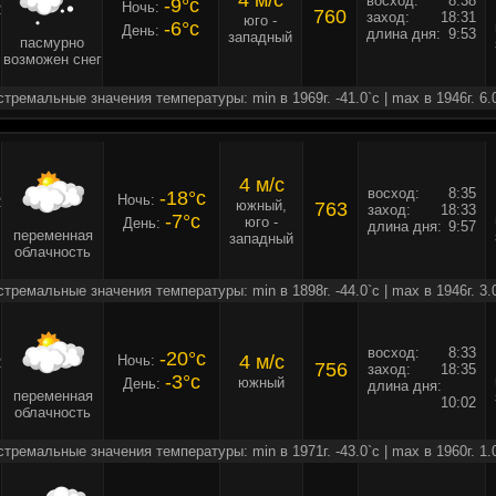
4 м/c
восход:
8:38
-9°c
Ночь:
2
760
заход:
18:31
юго -
-6°c
День:
длина дня:
9:53
западный
пасмурно
возможен снег
стремальные значения температуры: min в 1969г. -41.0`c | max в 1946г. 6.
4 м/c
восход:
8:35
-18°c
Ночь:
2
южный,
763
заход:
18:33
-7°c
юго -
День:
длина дня:
9:57
переменная
западный
облачность
стремальные значения температуры: min в 1898г. -44.0`c | max в 1946г. 3.
восход:
8:33
-20°c
4 м/c
Ночь:
2
756
заход:
18:35
-3°c
южный
День:
длина дня:
переменная
10:02
облачность
стремальные значения температуры: min в 1971г. -43.0`c | max в 1960г. 1.