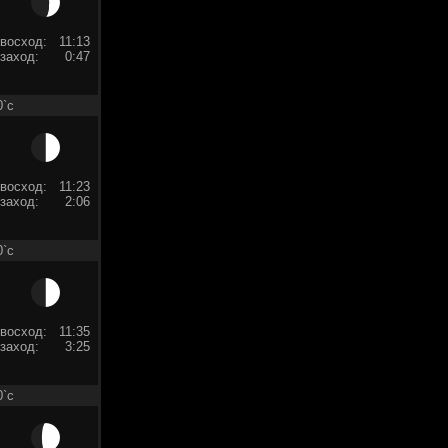
восход:
11:13
заход:
0:47
0`c
восход:
11:23
заход:
2:06
0`c
восход:
11:35
заход:
3:25
0`c