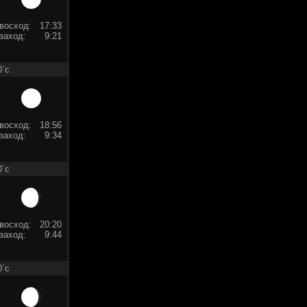
восход:
17:33
заход:
9:21
0`c
восход:
18:56
заход:
9:34
0`c
восход:
20:20
заход:
9:44
0`c