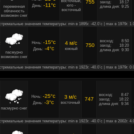
восточный,
755
заход:
18:17
-11°c
юго -
День:
переменная
длина дня:
9:25
восточный
облачность
возможен снег
стремальные значения температуры: min в 1895г. -42.0`c | max в 1979г. 1.
восход:
8:50
-15°c
4 м/c
Ночь:
2
750
заход:
18:20
-4°c
южный
День:
длина дня:
9:30
пасмурно
возможен снег
стремальные значения температуры: min в 1923г. -40.0`c | max в 1979г. 0.
восход:
8:47
-25°c
3 м/c
Ночь:
2
747
заход:
18:22
-3°c
восточный
День:
длина дня:
9:34
пасмурно снег
стремальные значения температуры: min в 1923г. -40.0`c | max в 2002г. 4.