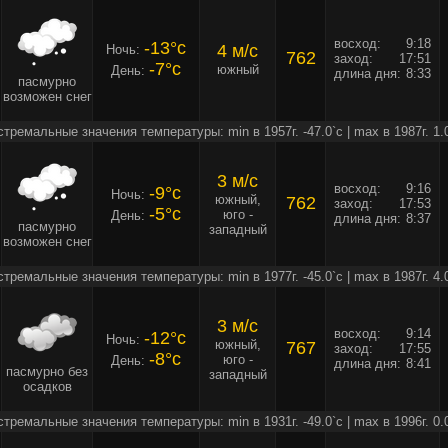
восход:
9:18
-13°c
4 м/c
Ночь:
762
заход:
17:51
-7°c
южный
День:
длина дня:
8:33
пасмурно
возможен снег
стремальные значения температуры: min в 1957г. -47.0`c | max в 1987г. 1.
3 м/c
восход:
9:16
-9°c
Ночь:
южный,
762
заход:
17:53
-5°c
юго -
День:
длина дня:
8:37
пасмурно
западный
возможен снег
стремальные значения температуры: min в 1977г. -45.0`c | max в 1987г. 4.
3 м/c
восход:
9:14
-12°c
Ночь:
южный,
767
заход:
17:55
-8°c
юго -
День:
длина дня:
8:41
пасмурно без
западный
осадков
стремальные значения температуры: min в 1931г. -49.0`c | max в 1996г. 0.