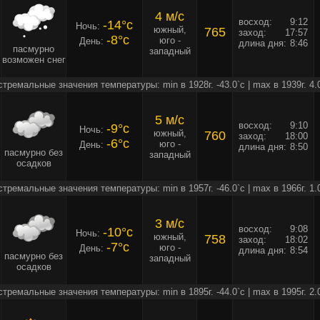
4 м/c
восход:
9:12
-14°c
Ночь:
южный,
765
заход:
17:57
-8°c
юго -
День:
длина дня:
8:46
пасмурно
западный
возможен снег
стремальные значения температуры: min в 1928г. -43.0`c | max в 1939г. 4.
5 м/c
восход:
9:10
-9°c
Ночь:
южный,
760
заход:
18:00
-6°c
юго -
День:
длина дня:
8:50
пасмурно без
западный
осадков
стремальные значения температуры: min в 1957г. -46.0`c | max в 1966г. 1.
3 м/c
восход:
9:08
-10°c
Ночь:
южный,
758
заход:
18:02
-7°c
юго -
День:
длина дня:
8:54
пасмурно без
западный
осадков
стремальные значения температуры: min в 1895г. -44.0`c | max в 1995г. 2.