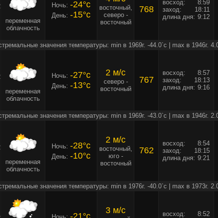
восход:
8:59
-24°c
Ночь:
2
восточный,
768
заход:
18:11
-15°c
северо -
День:
длина дня:
9:12
переменная
восточный
облачность
стремальные значения температуры: min в 1969г. -44.0`c | max в 1946г. 4.
2 м/c
восход:
8:57
-27°c
Ночь:
2
767
заход:
18:13
северо -
-13°c
День:
длина дня:
9:16
восточный
переменная
облачность
стремальные значения температуры: min в 1969г. -43.0`c | max в 1946г. 2.
2 м/c
восход:
8:54
-28°c
Ночь:
2
восточный,
762
заход:
18:15
-10°c
юго -
День:
длина дня:
9:21
переменная
восточный
облачность
стремальные значения температуры: min в 1976г. -40.0`c | max в 1973г. 2.
3 м/c
восход:
8:52
-21°c
Ночь:
2