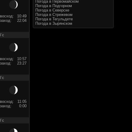
Погода в Первомайском
Погода в Подгорном
Погода в Северске
Погода в Стрежевом
восход:
10:49
Погода в Тегульдете
заход:
22:04
Погода в Зырянском
0`c
восход:
10:57
заход:
23:27
0`c
восход:
11:05
заход:
0:00
0`c