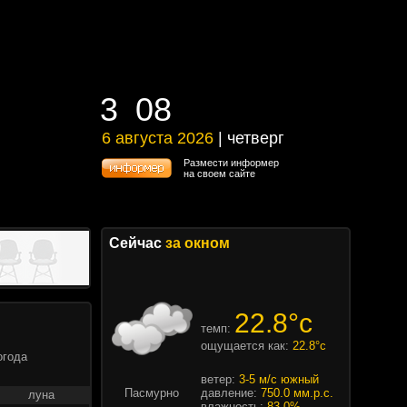
3
08
3
08
6 августа 2026
| четверг
6 августа 2026 | четверг
Размести информер
на своем сайте
Сейчас
за окном
22.8°c
темп:
ощущается как:
22.8°c
огода
ветер:
3-5 м/с южный
Пасмурно
давление:
750.0 мм.р.с.
луна
влажность:
83.0%