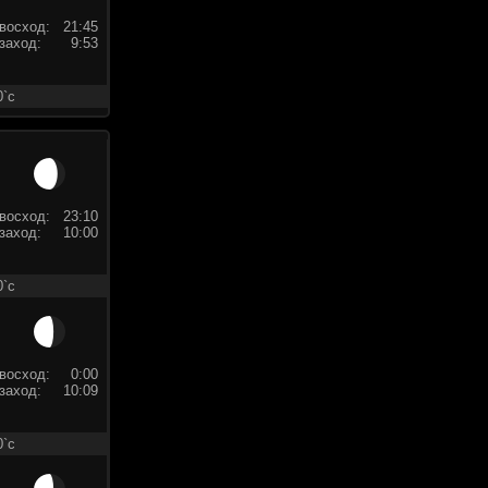
восход:
21:45
заход:
9:53
0`c
восход:
23:10
заход:
10:00
0`c
восход:
0:00
заход:
10:09
0`c