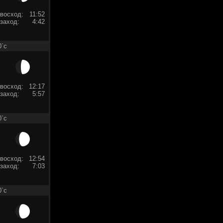
восход:
11:52
заход:
4:42
0`c
восход:
12:17
заход:
5:57
0`c
восход:
12:54
заход:
7:03
0`c