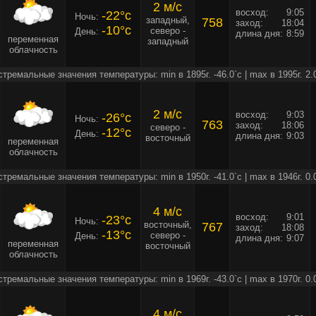
2 м/c
восход:
9:05
-22°c
Ночь:
западный,
758
заход:
18:04
-10°c
северо -
День:
длина дня:
8:59
переменная
западный
облачность
стремальные значения температуры: min в 1895г. -46.0`c | max в 1995г. 2.
2 м/c
восход:
9:03
-26°c
Ночь:
763
заход:
18:06
северо -
-12°c
День:
длина дня:
9:03
восточный
переменная
облачность
стремальные значения температуры: min в 1950г. -41.0`c | max в 1946г. 0.
4 м/c
восход:
9:01
-23°c
Ночь:
восточный,
767
заход:
18:08
-13°c
северо -
День:
длина дня:
9:07
переменная
восточный
облачность
стремальные значения температуры: min в 1969г. -43.0`c | max в 1970г. 0.
4 м/c