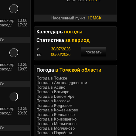
Томск
Населенный пункт
восход:
10:06
заход:
17:28
Календарь
погоды
0`c
Статистика
за период
c
показать
по
восход:
10:25
заход:
19:05
Погода
в Томской области
Погода в Томске
Погода в Александровском
0`c
Погода в Асино
Погода в Бакчаре
Погода в Белом Яре
Погода в Каргаске
Погода в Кедровом
восход:
10:39
Погода в Кожевниково
заход:
20:36
Погода в Колпашево
Погода в Кривошеино
Погода в Мельниково
0`c
Погода в Молчаново
Погода в Парабели