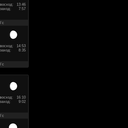
восход:
13:46
заход:
7:57
0`c
восход:
14:53
заход:
8:35
0`c
восход:
16:10
заход:
9:02
0`c