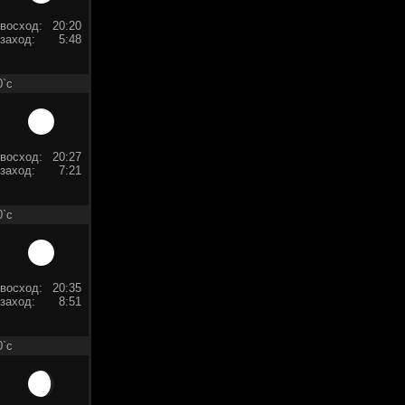
восход:
20:20
заход:
5:48
0`c
восход:
20:27
заход:
7:21
0`c
восход:
20:35
заход:
8:51
0`c