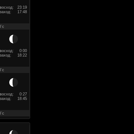
восход:
23:19
заход:
17:48
0`c
восход:
0:00
заход:
18:22
0`c
восход:
0:27
заход:
18:45
0`c