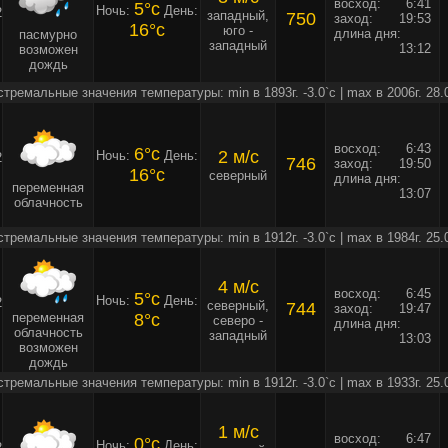
восход:
6:41
5°c
Ночь:
День:
2
западный,
750
заход:
19:53
16°c
юго -
длина дня:
пасмурно
западный
13:12
возможен
дождь
стремальные значения температуры: min в 1893г. -3.0`c | max в 2006г. 28.
восход:
6:43
6°c
2 м/c
Ночь:
День:
2
746
заход:
19:50
16°c
северный
длина дня:
переменная
13:07
облачность
стремальные значения температуры: min в 1912г. -3.0`c | max в 1984г. 25.
4 м/c
восход:
6:45
5°c
Ночь:
День:
2
северный,
744
заход:
19:47
переменная
8°c
северо -
длина дня:
облачность
западный
13:03
возможен
дождь
стремальные значения температуры: min в 1912г. -3.0`c | max в 1933г. 25.
1 м/c
восход:
6:47
0°c
Ночь:
День:
2