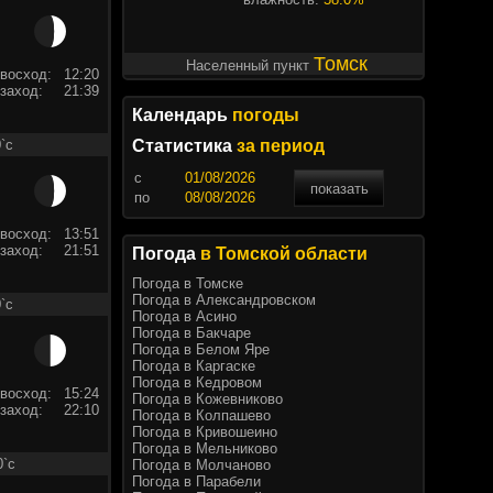
Томск
Населенный пункт
восход:
12:20
заход:
21:39
Календарь
погоды
`c
Статистика
за период
c
показать
по
восход:
13:51
заход:
21:51
Погода
в Томской области
Погода в Томске
Погода в Александровском
`c
Погода в Асино
Погода в Бакчаре
Погода в Белом Яре
Погода в Каргаске
Погода в Кедровом
восход:
15:24
Погода в Кожевниково
заход:
22:10
Погода в Колпашево
Погода в Кривошеино
Погода в Мельниково
0`c
Погода в Молчаново
Погода в Парабели