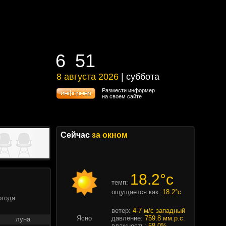
6
51
6
51
8 августа 2026
| суббота
8 августа 2026 | суббота
Размести информер
на своем сайте
Сейчас
за окном
18.2°c
темп:
ощущается как:
18.2°c
огода
ветер:
4-7 м/с западный
Ясно
давление:
759.8 мм.р.с.
луна
влажность:
58.0%