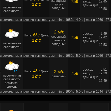
западный,
759
заход:
19:45
12°c
юго -
длина дня:
переменная
западный
12:58
облачность
стремальные значения температуры: min в 1989г. -4.0`c | max в 1966г. 27.
2 м/c
восход:
6:49
6°c
Ночь:
День:
2
северный,
759
заход:
19:42
12°c
северо -
длина дня:
переменная
западный
12:53
облачность
стремальные значения температуры: min в 1989г. -5.0`c | max в 1966г. 27.
восход:
6:51
4°c
2 м/c
Ночь:
День:
2
758
заход:
19:39
переменная
12°c
северный
длина дня:
облачность
12:49
возможен
дождь
стремальные значения температуры: min в 1904г. -5.0`c | max в 1944г. 27.