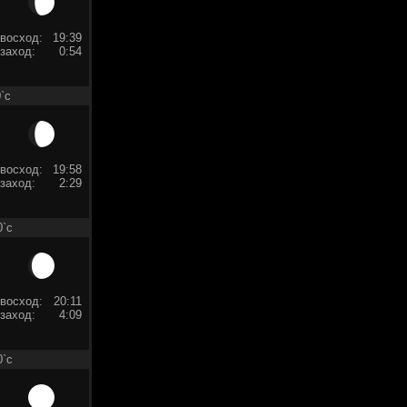
восход:
19:39
заход:
0:54
`c
восход:
19:58
заход:
2:29
0`c
восход:
20:11
заход:
4:09
0`c