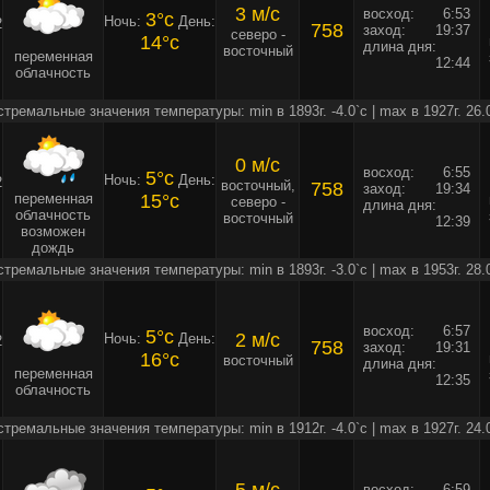
3 м/c
восход:
6:53
3°c
Ночь:
День:
2
758
заход:
19:37
северо -
14°c
длина дня:
восточный
переменная
12:44
облачность
стремальные значения температуры: min в 1893г. -4.0`c | max в 1927г. 26.
0 м/c
восход:
6:55
5°c
Ночь:
День:
2
восточный,
758
заход:
19:34
переменная
15°c
северо -
длина дня:
облачность
восточный
12:39
возможен
дождь
стремальные значения температуры: min в 1893г. -3.0`c | max в 1953г. 28.
восход:
6:57
5°c
2 м/c
Ночь:
День:
2
758
заход:
19:31
16°c
восточный
длина дня:
переменная
12:35
облачность
стремальные значения температуры: min в 1912г. -4.0`c | max в 1927г. 24.
восход:
6:59