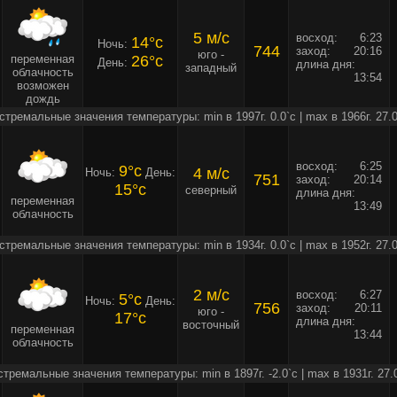
5 м/c
восход:
6:23
14°c
Ночь:
744
заход:
20:16
юго -
переменная
26°c
День:
длина дня:
западный
облачность
13:54
возможен
дождь
стремальные значения температуры: min в 1997г. 0.0`c | max в 1966г. 27.0
восход:
6:25
9°c
4 м/c
Ночь:
День:
751
заход:
20:14
15°c
северный
длина дня:
переменная
13:49
облачность
стремальные значения температуры: min в 1934г. 0.0`c | max в 1952г. 27.0
2 м/c
восход:
6:27
5°c
Ночь:
День:
756
заход:
20:11
юго -
17°c
длина дня:
восточный
переменная
13:44
облачность
стремальные значения температуры: min в 1897г. -2.0`c | max в 1931г. 27.