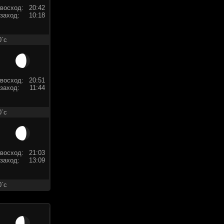
восход:
20:42
заход:
10:18
0`c
восход:
20:51
заход:
11:44
0`c
восход:
21:03
заход:
13:09
0`c