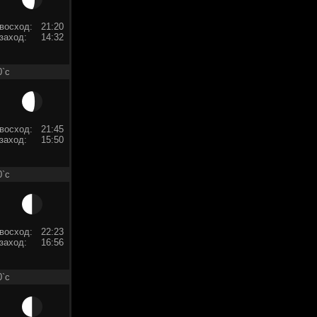
восход:
21:20
заход:
14:32
0`c
восход:
21:45
заход:
15:50
0`c
восход:
22:23
заход:
16:56
0`c