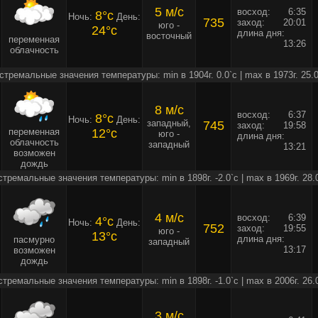
5 м/c
восход:
6:35
8°c
Ночь:
День:
735
заход:
20:01
юго -
24°c
длина дня:
восточный
переменная
13:26
облачность
стремальные значения температуры: min в 1904г. 0.0`c | max в 1973г. 25.0
8 м/c
восход:
6:37
8°c
Ночь:
День:
западный,
745
заход:
19:58
переменная
12°c
юго -
длина дня:
облачность
западный
13:21
возможен
дождь
стремальные значения температуры: min в 1898г. -2.0`c | max в 1969г. 28.
4 м/c
восход:
6:39
4°c
Ночь:
День:
752
заход:
19:55
юго -
13°c
длина дня:
пасмурно
западный
13:17
возможен
дождь
стремальные значения температуры: min в 1898г. -1.0`c | max в 2006г. 26.
3 м/c