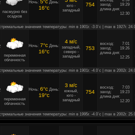
5 м/c
5°c
Ночь:
День:
2
754
заход:
19:29
юго -
16°c
длина дня:
западный
пасмурно без
12:30
осадков
стремальные значения температуры: min в 1901г. -3.0`c | max в 1927г. 24.
4 м/c
восход:
7:01
7°c
Ночь:
День:
2
западный,
753
заход:
19:26
16°c
северо -
длина дня:
переменная
западный
12:25
облачность
стремальные значения температуры: min в 1901г. -4.0`c | max в 2002г. 24.
3 м/c
восход:
7:03
6°c
Ночь:
День:
2
южный,
754
заход:
19:23
19°c
юго -
длина дня:
переменная
западный
12:20
облачность
стремальные значения температуры: min в 1995г. -4.0`c | max в 2002г. 25.