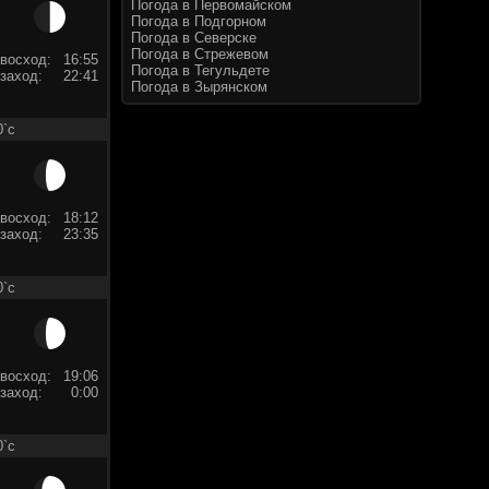
Погода в Первомайском
Погода в Подгорном
Погода в Северске
Погода в Стрежевом
восход:
16:55
Погода в Тегульдете
заход:
22:41
Погода в Зырянском
0`c
восход:
18:12
заход:
23:35
0`c
восход:
19:06
заход:
0:00
0`c