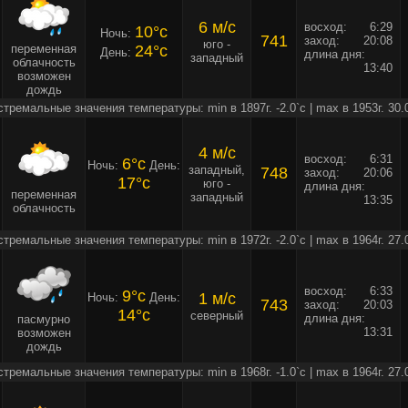
6 м/c
восход:
6:29
10°c
Ночь:
741
заход:
20:08
юго -
переменная
24°c
День:
длина дня:
западный
облачность
13:40
возможен
дождь
стремальные значения температуры: min в 1897г. -2.0`c | max в 1953г. 30.
4 м/c
восход:
6:31
6°c
Ночь:
День:
западный,
748
заход:
20:06
17°c
юго -
длина дня:
переменная
западный
13:35
облачность
стремальные значения температуры: min в 1972г. -2.0`c | max в 1964г. 27.
восход:
6:33
9°c
1 м/c
Ночь:
День:
743
заход:
20:03
14°c
северный
длина дня:
пасмурно
13:31
возможен
дождь
стремальные значения температуры: min в 1968г. -1.0`c | max в 1964г. 27.