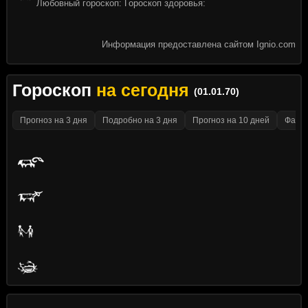
Любовный гороскоп: Гороскоп здоровья:
Информация предоставлена сайтом Ignio.com
Гороскоп
на сегодня
(01.01.70)
Прогноз на 3 дня
Подробно на 3 дня
Прогноз на 10 дней
Факти