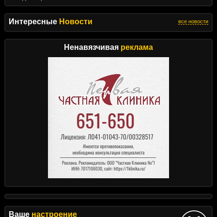
Интересные
Новости
все новости
Ненавязчивая
реклама
Ваше
настроение