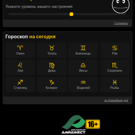
Укажите уровень вашего настроения:
Сохранить
Гороскоп
на сегодня
♈
♉
♊
♋
Овен
Телец
Близнецы
Рак
♌
♍
♎
♏
Лев
Дева
Весы
Скорпион
♐
♑
♒
♓
Стрелец
Козерог
Водолей
Рыбы
на ближайшие дни