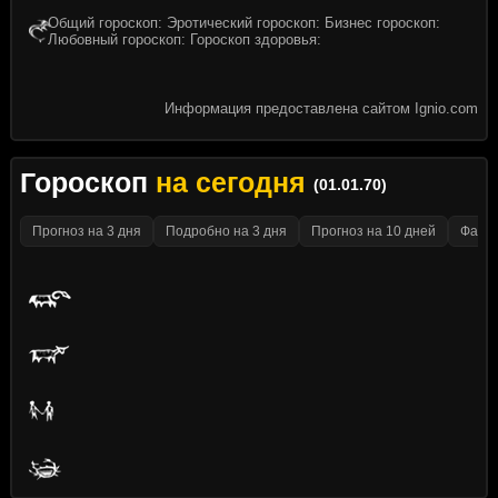
Общий гороскоп: Эротический гороскоп: Бизнес гороскоп:
Любовный гороскоп: Гороскоп здоровья:
Информация предоставлена сайтом Ignio.com
Гороскоп
на сегодня
(01.01.70)
Прогноз на 3 дня
Подробно на 3 дня
Прогноз на 10 дней
Факти