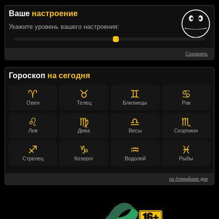
Ваше
настроение
Укажите уровень вашего настроения:
Сохранить
Гороскоп
на сегодня
♈
♉
♊
♋
Овен
Телец
Близнецы
Рак
♌
♍
♎
♏
Лев
Дева
Весы
Скорпион
♐
♑
♒
♓
Стрелец
Козерог
Водолей
Рыбы
на ближайшие дни