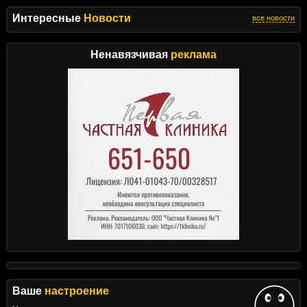
Интересные
Новости
все новости
Ненавязчивая
реклама
Ваше
настроение