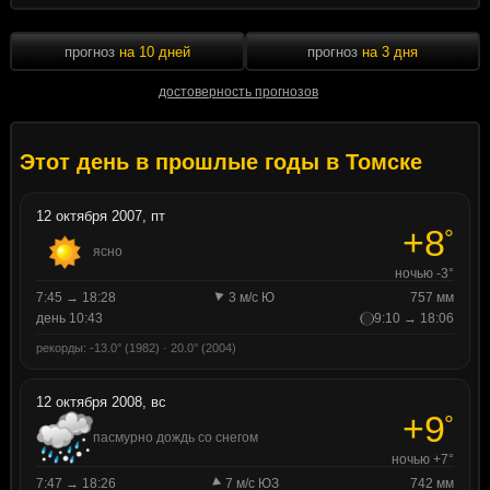
прогноз
на 10 дней
прогноз
на 3 дня
достоверность прогнозов
Этот день в прошлые годы в Томске
12 октября 2007, пт
+8
°
ясно
ночью -3°
7:45 → 18:28
3 м/с Ю
757 мм
день 10:43
9:10 → 18:06
рекорды: -13.0° (1982) · 20.0° (2004)
12 октября 2008, вс
+9
°
пасмурно дождь со снегом
ночью +7°
7:47 → 18:26
7 м/с ЮЗ
742 мм