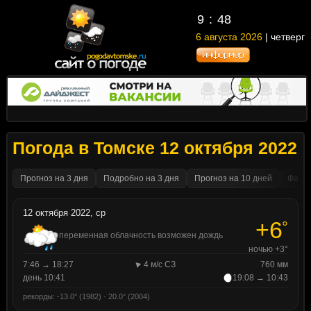
9
48
6 августа 2026
| четверг
Погода в Томске 12 октября 2022
Прогноз на 3 дня
Подробно на 3 дня
Прогноз на 10 дней
Факти
12 октября 2022, ср
+6
°
переменная облачность возможен дождь
ночью +3°
7:46 → 18:27
4 м/с СЗ
760 мм
день 10:41
19:08 → 10:43
рекорды: -13.0° (1982) · 20.0° (2004)