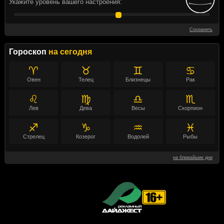
Укажите уровень вашего настроения:
Сохранить
Гороскоп
на сегодня
♈
♉
♊
♋
Овен
Телец
Близнецы
Рак
♌
♍
♎
♏
Лев
Дева
Весы
Скорпион
♐
♑
♒
♓
Стрелец
Козерог
Водолей
Рыбы
на ближайшие дни