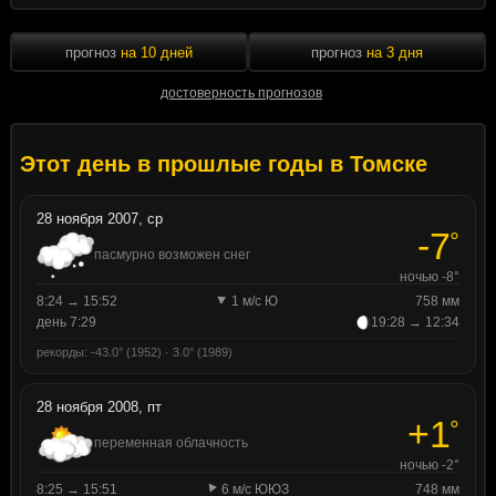
прогноз
на 10 дней
прогноз
на 3 дня
достоверность прогнозов
Этот день в прошлые годы в Томске
28 ноября 2007, ср
-7
°
пасмурно возможен снег
ночью -8°
8:24 → 15:52
1 м/с Ю
758 мм
день 7:29
19:28 → 12:34
рекорды: -43.0° (1952) · 3.0° (1989)
28 ноября 2008, пт
+1
°
переменная облачность
ночью -2°
8:25 → 15:51
6 м/с ЮЮЗ
748 мм