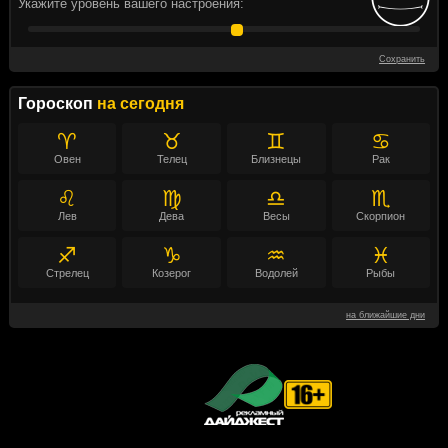
Укажите уровень вашего настроения:
Сохранить
Гороскоп
на сегодня
♈
♉
♊
♋
Овен
Телец
Близнецы
Рак
♌
♍
♎
♏
Лев
Дева
Весы
Скорпион
♐
♑
♒
♓
Стрелец
Козерог
Водолей
Рыбы
на ближайшие дни