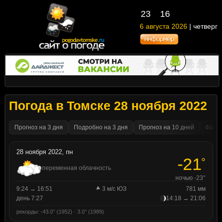
23
16
6 августа 2026
| четверг
Погода в Томске 28 ноября 2022
Прогноз на 3 дня
Подробно на 3 дня
Прогноз на 10 дней
Факти
28 ноября 2022, пн
-21
°
переменная облачность
ночью -23°
9:24 → 16:51
3 м/с ЮЗ
781 мм
день 7:27
14:18 → 21:06
рекорды: -43.0° (1952) · 3.0° (1989)