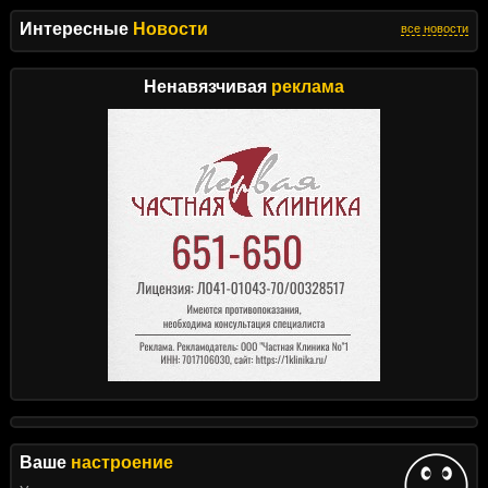
Интересные
Новости
все новости
Ненавязчивая
реклама
Ваше
настроение