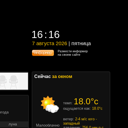
16
16
16
16
7 августа 2026
| пятница
7 августа 2026 | пятница
Размести информер
на своем сайте
Сейчас
за окном
18.0°c
темп:
ощущается как:
18.0°c
огода
ветер:
2-4 м/с юго -
западный
луна
Малооблачно
давление:
756.0 мм.р.с.