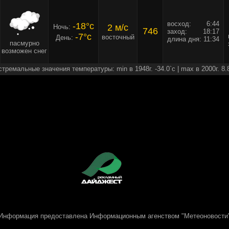
восход:
6:44
-18°c
2 м/c
Ночь:
746
заход:
18:17
-7°c
восточный
День:
длина дня:
11:34
пасмурно
возможен снег
стремальные значения температуры: min в 1948г. -34.0`c | max в 2000г. 8.
Информация предоставлена
Информационным агенством "Метеоновости