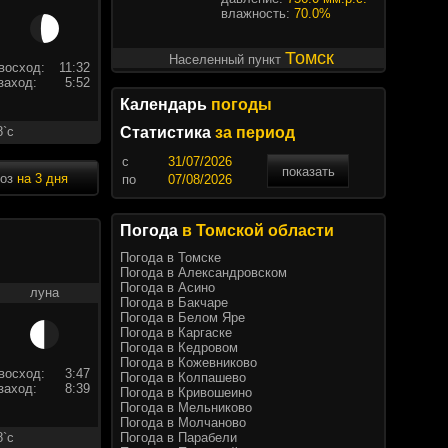
влажность:
70.0%
Томск
Населенный пункт
восход:
11:32
заход:
5:52
Календарь
погоды
8`c
Статистика
за период
c
показать
ноз
на 3 дня
по
Погода
в Томской области
Погода в Томске
Погода в Александровском
Погода в Асино
луна
Погода в Бакчаре
Погода в Белом Яре
Погода в Каргаске
Погода в Кедровом
Погода в Кожевниково
восход:
3:47
Погода в Колпашево
заход:
8:39
Погода в Кривошеино
Погода в Мельниково
Погода в Молчаново
Погода в Парабели
8`c