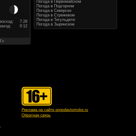
Погода в Первомайском
Погода в Подгорном
Погода в Северске
Погода в Стрежевом
Погода в Тегульдете
восход:
7:29
Погода в Зырянском
заход:
0:12
8`c
Реклама на сайте pogodavtomske.ru
Обратная связь
"