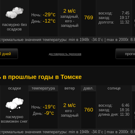
2 м/c
восход:
7:45
-29°c
Ночь:
западный,
769
заход:
19:17
-12°c
юго -
День:
долгота:
11:32
пасмурно без
западный
осадков
стремальные значения температуры: min в 1948г. -34.0`c | max в 2000г. 8.
0 дней
прог
достоверность прогнозов
ь в прошлые годы в Томске
осадки
температура
ветер
давл.
солнце
2 м/c
восход:
6:46
-19°c
Ночь:
760
заход:
18:16
юго -
-9°c
День:
длина дня:
11:30
западный
пасмурно
возможен снег
стремальные значения температуры: min в 1948г. -34.0`c | max в 2000г. 8.