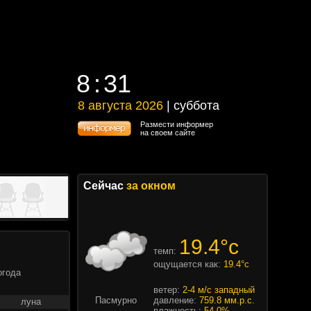
8
31
8
31
8 августа 2026
| суббота
8 августа 2026 | суббота
Размести информер
на своем сайте
Сейчас
за окном
19.4°c
темп:
ощущается как:
19.4°c
огода
ветер:
2-4 м/с западный
Пасмурно
давление:
759.8 мм.р.с.
луна
влажность:
54.0%