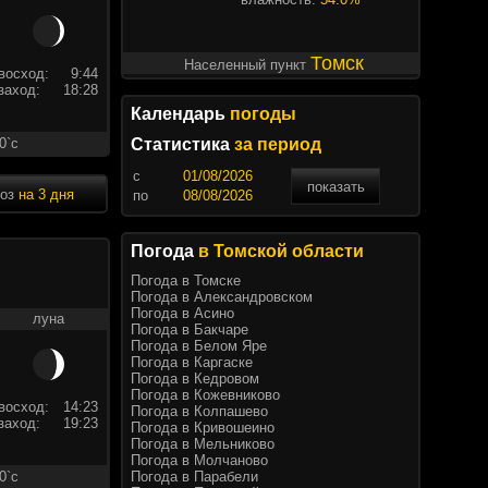
Томск
Населенный пункт
восход:
9:44
заход:
18:28
Календарь
погоды
0`c
Статистика
за период
c
показать
ноз
на 3 дня
по
Погода
в Томской области
Погода в Томске
Погода в Александровском
Погода в Асино
луна
Погода в Бакчаре
Погода в Белом Яре
Погода в Каргаске
Погода в Кедровом
Погода в Кожевниково
восход:
14:23
Погода в Колпашево
заход:
19:23
Погода в Кривошеино
Погода в Мельниково
Погода в Молчаново
Погода в Парабели
0`c