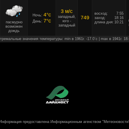
3 м/c
восход:
7:55
4°c
Ночь:
западный,
749
заход:
18:16
7°c
юго -
День:
пасмурно
длина дня:
10:21
западный
возможен
дождь
тремальные значения температуры: min в 1961г. -17.0`c | max в 1941г. 18.
Информация предоставлена
Информационным агенством "Метеоновости