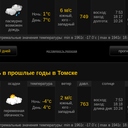
6 м/c
восход:
7:53
1°c
Ночь:
южный,
749
заход:
18:17
7°c
юго -
День:
пасмурно
долгота:
10:24
западный
возможен
дождь
тремальные значения температуры: min в 1961г. -17.0`c | max в 1941г. 18.
0 дней
прог
достоверность прогнозов
ь в прошлые годы в Томске
осадки
температура
ветер
давл.
солнце
2 м/c
восход:
7:53
-4°c
Ночь:
южный,
763
заход:
18:18
4°c
юго -
День:
длина дня:
10:24
переменная
западный
облачность
тремальные значения температуры: min в 1961г. -17.0`c | max в 1941г. 18.