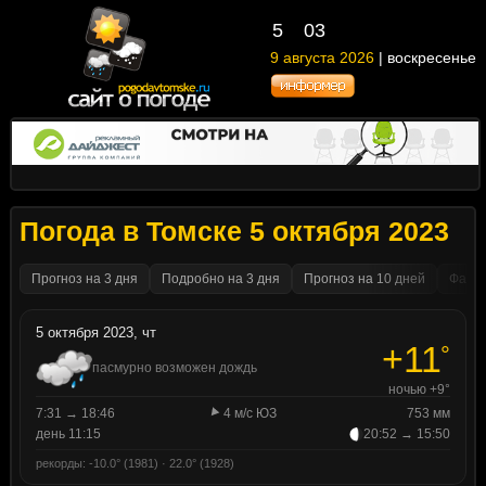
5
03
9 августа 2026
| воскресенье
Погода в Томске 5 октября 2023
Прогноз на 3 дня
Подробно на 3 дня
Прогноз на 10 дней
Факти
5 октября 2023, чт
+11
°
пасмурно возможен дождь
ночью +9°
7:31 → 18:46
4 м/с ЮЗ
753 мм
день 11:15
20:52 → 15:50
рекорды: -10.0° (1981) · 22.0° (1928)