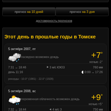
прогноз
на 10 дней
прогноз
на 3 дня
достоверность прогнозов
Этот день в прошлые годы в Томске
5 октября 2007, пт
+7
°
пасмурно возможен дождь
ночью -2°
7:31 → 18:46
3 м/с ЮЮЗ
760 мм
день 11:16
0:00 → 17:26
рекорды: -10.0° (1981) · 22.0° (1928)
5 октября 2008, вс
+9
°
переменная облачность возможен дождь
ночью +5°
7:32 → 18:44
4 м/с З
750 мм