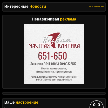
Интересные
Новости
все новости
Ненавязчивая
реклама
Ваше
настроение