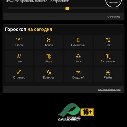
Укажите уровень вашего настроения:
Сохранить
Гороскоп
на сегодня
♈
♉
♊
♋
Овен
Телец
Близнецы
Рак
♌
♍
♎
♏
Лев
Дева
Весы
Скорпион
♐
♑
♒
♓
Стрелец
Козерог
Водолей
Рыбы
на ближайшие дни