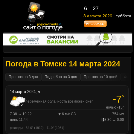
6
27
8 августа 2026
| суббота
Погода в Томске 14 марта 2024
Прогноз на 3 дня
Подробно на 3 дня
Прогноз на 10 дней
Факти
14 марта 2024, чт
-7
°
переменная облачность возможен снег
ночью -15°
7:38 → 19:22
6 м/с СЗ
754 мм
день 11:44
8:36 → 0:08
рекорды: -34.0° (1912) · 11.0° (1981)