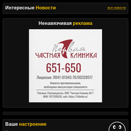
Интересные
Новости
все новости
Ненавязчивая
реклама
Ваше
настроение