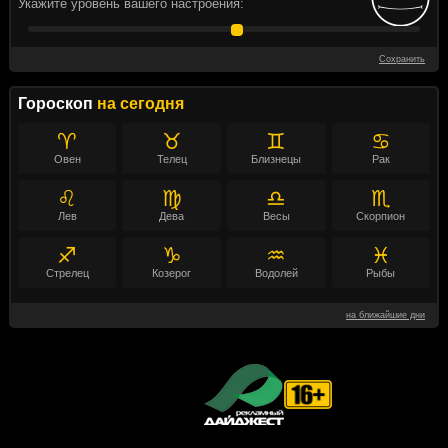
Укажите уровень вашего настроения:
Сохранить
Гороскоп
на сегодня
♈
♉
♊
♋
Овен
Телец
Близнецы
Рак
♌
♍
♎
♏
Лев
Дева
Весы
Скорпион
♐
♑
♒
♓
Стрелец
Козерог
Водолей
Рыбы
на ближайшие дни