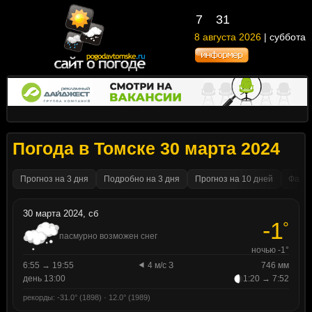
7
31
8 августа 2026
| суббота
Погода в Томске 30 марта 2024
Прогноз на 3 дня
Подробно на 3 дня
Прогноз на 10 дней
Факти
30 марта 2024, сб
-1
°
пасмурно возможен снег
ночью -1°
6:55 → 19:55
4 м/с З
746 мм
день 13:00
1:20 → 7:52
рекорды: -31.0° (1898) · 12.0° (1989)