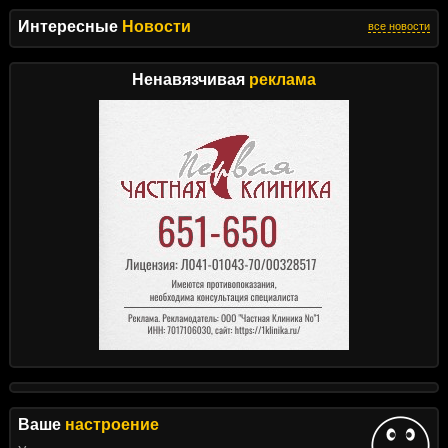
Интересные
Новости
все новости
Ненавязчивая
реклама
Ваше
настроение