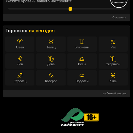
Укажите уровень вашего настроения:
Сохранить
Гороскоп
на сегодня
♈
♉
♊
♋
Овен
Телец
Близнецы
Рак
♌
♍
♎
♏
Лев
Дева
Весы
Скорпион
♐
♑
♒
♓
Стрелец
Козерог
Водолей
Рыбы
на ближайшие дни