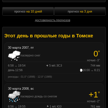
прогноз
на 10 дней
прогноз
на 3 дня
достоверность прогнозов
Этот день в прошлые годы в Томске
30 марта 2007, пт
0
°
пасмурно снег
ночью -3°
6:58 → 19:54
5 м/с ЗСЗ
744 мм
день 12:56
16:00 → 6:21
рекорды: -31.0° (1898) · 12.0° (1989)
30 марта 2008, вс
+1
°
пасмурно дождь со снегом
ночью -2°
6:56 → 19:55
1 м/с ЮЗ
761 мм