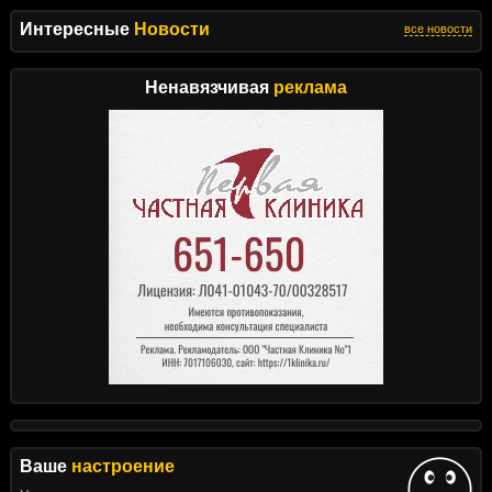
Интересные
Новости
все новости
Ненавязчивая
реклама
Ваше
настроение