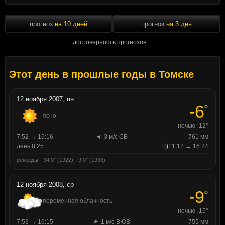
прогноз
на 10 дней
прогноз
на 3 дня
достоверность прогнозов
Этот день в прошлые годы в Томске
12 ноября 2007, пн
-6
°
ясно
ночью -12°
7:52 → 16:16
3 м/с СВ
761 мм
день 8:25
11:12 → 16:24
рекорды: -34.0° (1922) · 9.0° (1938)
12 ноября 2008, ср
-9
°
переменная облачность
ночью -15°
7:53 → 16:15
1 м/с ВЮВ
755 мм