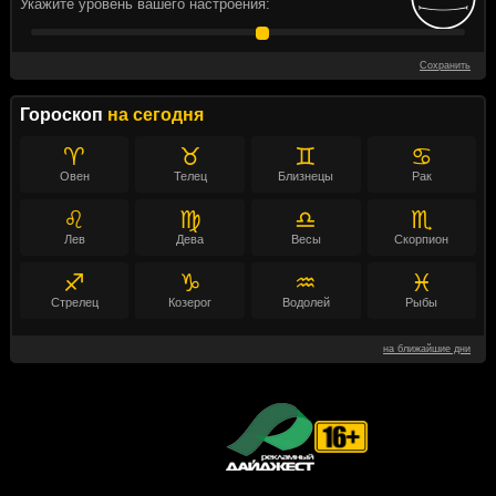
Укажите уровень вашего настроения:
Сохранить
Гороскоп
на сегодня
♈
♉
♊
♋
Овен
Телец
Близнецы
Рак
♌
♍
♎
♏
Лев
Дева
Весы
Скорпион
♐
♑
♒
♓
Стрелец
Козерог
Водолей
Рыбы
на ближайшие дни