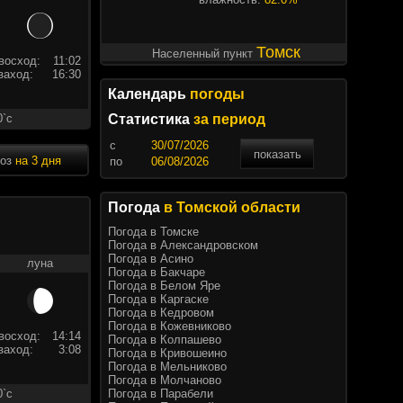
Томск
Населенный пункт
восход:
11:02
заход:
16:30
Календарь
погоды
0`c
Статистика
за период
c
показать
ноз
на 3 дня
по
Погода
в Томской области
Погода в Томске
Погода в Александровском
Погода в Асино
луна
Погода в Бакчаре
Погода в Белом Яре
Погода в Каргаске
Погода в Кедровом
Погода в Кожевниково
восход:
14:14
Погода в Колпашево
заход:
3:08
Погода в Кривошеино
Погода в Мельниково
Погода в Молчаново
Погода в Парабели
0`c