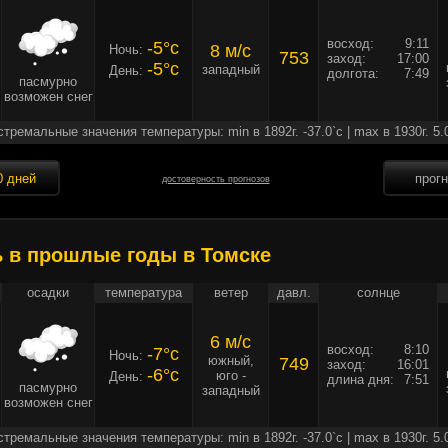
восход:
9:11
-5°c
8 м/c
Ночь:
753
заход:
17:00
-5°c
западный
День:
долгота:
7:49
пасмурно
возможен снег
стремальные значения температуры: min в 1892г. -37.0`c | max в 1930г. 5.
0 дней
прог
достоверность прогнозов
ь в прошлые годы в Томске
осадки
температура
ветер
давл.
солнце
6 м/c
восход:
8:10
-7°c
Ночь:
южный,
749
заход:
16:01
-6°c
юго -
День:
длина дня:
7:51
пасмурно
западный
возможен снег
стремальные значения температуры: min в 1892г. -37.0`c | max в 1930г. 5.