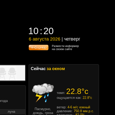
10
20
10
20
6 августа 2026
| четверг
6 августа 2026 | четверг
Размести информер
на своем сайте
Сейчас
за окном
22.8°c
темп:
ощущается как:
22.8°c
огода
ветер:
4-6 м/с южный
Пасмурно,
давление:
750.8 мм.р.с.
луна
дождь, гроза
влажность:
82.0%