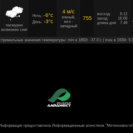
4 м/c
восход:
8:12
-6°c
Ночь:
южный,
755
заход:
16:00
-3°c
юго -
День:
длина дня:
7:49
пасмурно
западный
возможен снег
стремальные значения температуры: min в 1892г. -37.0`c | max в 1930г. 5.
Информация предоставлена
Информационным агенством "Метеоновости