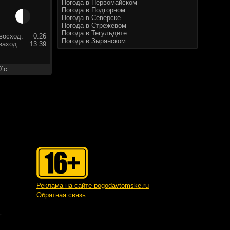
Погода в Первомайском
Погода в Подгорном
Погода в Северске
Погода в Стрежевом
Погода в Тегульдете
восход:
0:26
Погода в Зырянском
заход:
13:39
0`c
Реклама на сайте pogodavtomske.ru
Обратная связь
"