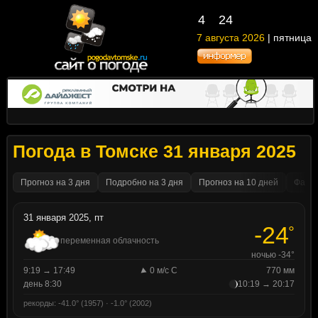
4
:
24
7 августа 2026
| пятница
Погода в Томске 31 января 2025
Прогноз на 3 дня
Подробно на 3 дня
Прогноз на 10 дней
Факти
31 января 2025, пт
-24
°
переменная облачность
ночью -34°
9:19 → 17:49
0 м/с С
770 мм
день 8:30
10:19 → 20:17
рекорды: -41.0° (1957) · -1.0° (2002)