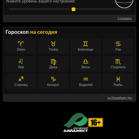
Укажите уровень вашего настроения:
Сохранить
Гороскоп
на сегодня
♈
♉
♊
♋
Овен
Телец
Близнецы
Рак
♌
♍
♎
♏
Лев
Дева
Весы
Скорпион
♐
♑
♒
♓
Стрелец
Козерог
Водолей
Рыбы
на ближайшие дни