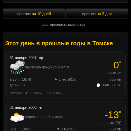
прогноз
на 10 дней
прогноз
на 3 дня
достоверность прогнозов
Этот день в прошлые годы в Томске
31 января 2007, ср
0
°
пасмурно дождь со снегом
ночью -2°
8:20 → 16:48
1 м/с ВЮВ
755 мм
день 8:27
13:48 → 8:10
рекорды: -41.0° (1957) · -1.0° (2002)
31 января 2008, чт
-13
°
переменная облачность
ночью -20°
8:21 → 16:47
2 м/с Ю
760 мм