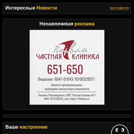
Интересные
Новости
все новости
Ненавязчивая
реклама
Ваше
настроение