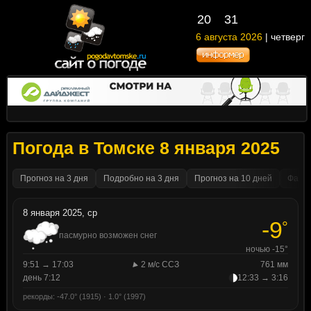
20
31
6 августа 2026
| четверг
Погода в Томске 8 января 2025
Прогноз на 3 дня
Подробно на 3 дня
Прогноз на 10 дней
Факти
8 января 2025, ср
-9
°
пасмурно возможен снег
ночью -15°
9:51 → 17:03
2 м/с ССЗ
761 мм
день 7:12
12:33 → 3:16
рекорды: -47.0° (1915) · 1.0° (1997)