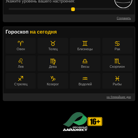
Укажите уровень вашего настроения:
Сохранить
Гороскоп
на сегодня
♈
♉
♊
♋
Овен
Телец
Близнецы
Рак
♌
♍
♎
♏
Лев
Дева
Весы
Скорпион
♐
♑
♒
♓
Стрелец
Козерог
Водолей
Рыбы
на ближайшие дни