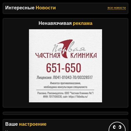
Интересные
Новости
все новости
Ненавязчивая
реклама
Ваше
настроение