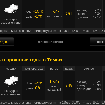
восход:
7:23
-10°c
2 м/c
Ночь:
751
заход:
19:34
-1°c
восточный
День:
долгота:
12:12
пасмурно
возможен снег
стремальные значения температуры: min в 1952г. -33.0`c | max в 1961г. 8.
0 дней
прог
достоверность прогнозов
ь в прошлые годы в Томске
осадки
температура
ветер
давл.
солнце
1 м/c
восход:
6:24
-2°c
Ночь:
748
заход:
18:33
юго -
0°c
День:
длина дня:
12:08
западный
пасмурно
возможен снег
стремальные значения температуры: min в 1952г. -33.0`c | max в 1961г. 8.