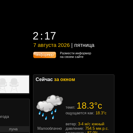
2
17
2
17
7 августа 2026
| пятница
7 августа 2026 | пятница
Размести информер
на своем сайте
Сейчас
за окном
18.3°c
темп:
ощущается как:
18.3°c
огода
ветер:
3-4 м/с южный
Малооблачно
давление:
754.5 мм.р.с.
луна
влажность:
87.0%