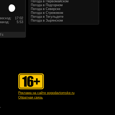
Погода в Первомайском
Погода в Подгорном
Погода в Северске
Погода в Стрежевом
Погода в Тегульдете
восход:
17:02
Погода в Зырянском
заход:
5:53
0`c
Реклама на сайте pogodavtomske.ru
Обратная связь
"