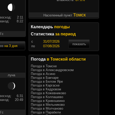
Томск
Населенный пункт
восход:
2:11
заход:
8:22
Календарь
погоды
0`c
Статистика
за период
c
показать
ноз
на 3 дня
по
Погода
в Томской области
Погода в Томске
Погода в Александровском
Погода в Асино
луна
Погода в Бакчаре
Погода в Белом Яре
Погода в Каргаске
Погода в Кедровом
Погода в Кожевниково
восход:
6:31
Погода в Колпашево
заход:
20:49
Погода в Кривошеино
Погода в Мельниково
Погода в Молчаново
Погода в Парабели
0`c