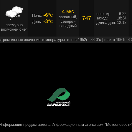
4 м/c
восход:
6:22
-6°c
Ночь:
западный,
747
заход:
18:34
-3°c
северо -
День:
длина дня:
12:12
пасмурно
западный
возможен снег
стремальные значения температуры: min в 1952г. -33.0`c | max в 1961г. 8.
Информация предоставлена
Информационным агенством "Метеоновости