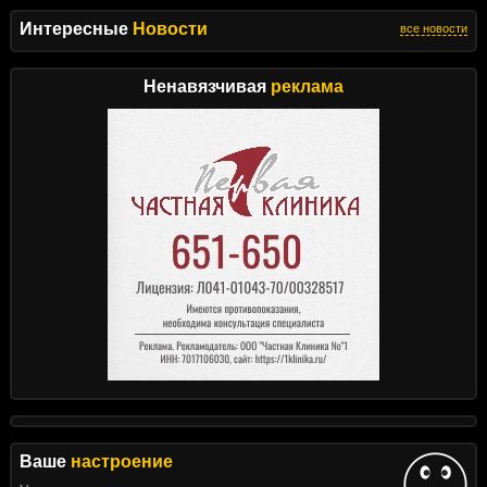
Интересные
Новости
все новости
Ненавязчивая
реклама
Ваше
настроение