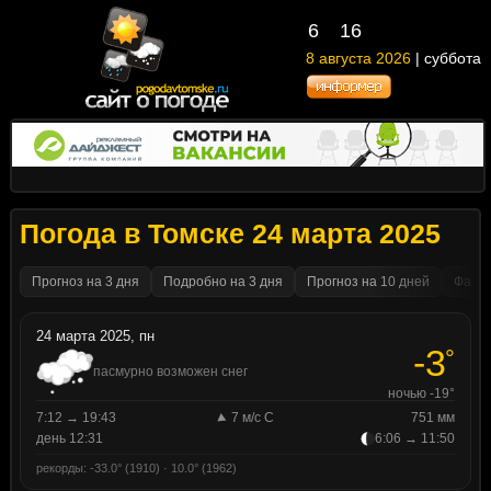
6
16
8 августа 2026
| суббота
Погода в Томске 24 марта 2025
Прогноз на 3 дня
Подробно на 3 дня
Прогноз на 10 дней
Факти
24 марта 2025, пн
-3
°
пасмурно возможен снег
ночью -19°
7:12 → 19:43
7 м/с С
751 мм
день 12:31
6:06 → 11:50
рекорды: -33.0° (1910) · 10.0° (1962)