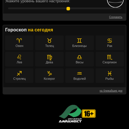
Укажите уровень вашего настроения:
Сохранить
Гороскоп
на сегодня
♈
♉
♊
♋
Овен
Телец
Близнецы
Рак
♌
♍
♎
♏
Лев
Дева
Весы
Скорпион
♐
♑
♒
♓
Стрелец
Козерог
Водолей
Рыбы
на ближайшие дни