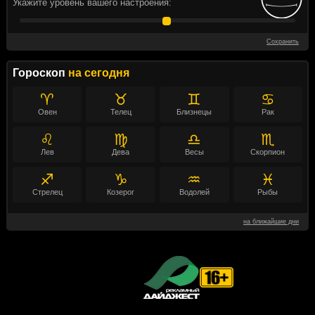
Укажите уровень вашего настроения:
Сохранить
Гороскоп
на сегодня
♈
♉
♊
♋
Овен
Телец
Близнецы
Рак
♌
♍
♎
♏
Лев
Дева
Весы
Скорпион
♐
♑
♒
♓
Стрелец
Козерог
Водолей
Рыбы
на ближайшие дни