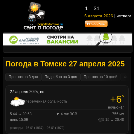
1
31
6 августа 2026
| четверг
Погода в Томске 27 апреля 2025
Прогноз на 3 дня
Подробно на 3 дня
Прогноз на 10 дней
Факти
27 апреля 2025, вс
+6
°
переменная облачность
ночью -1°
5:44 → 20:53
4 м/с ВСВ
755 мм
день 15:09
5:15 → 20:40
рекорды: -16.0° (1937) · 26.0° (1972)