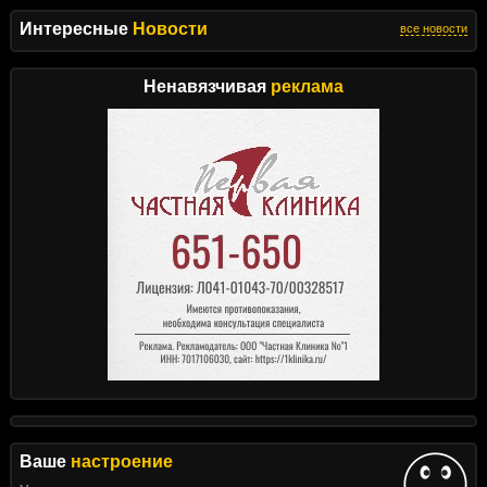
Интересные
Новости
все новости
Ненавязчивая
реклама
Ваше
настроение