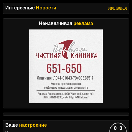
Интересные
Новости
все новости
Ненавязчивая
реклама
Ваше
настроение