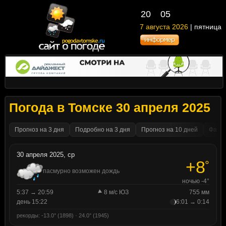
20
05
7 августа 2026
| пятница
Погода в Томске 30 апреля 2025
Прогноз на 3 дня
Подробно на 3 дня
Прогноз на 10 дней
Факти
30 апреля 2025, ср
+8
°
пасмурно возможен дождь
ночью -4°
5:37 → 20:59
8 м/с ЮЗ
755 мм
день 15:22
6:01 → 0:14
рекорды: -13.0° (1898) · 24.0° (1945)