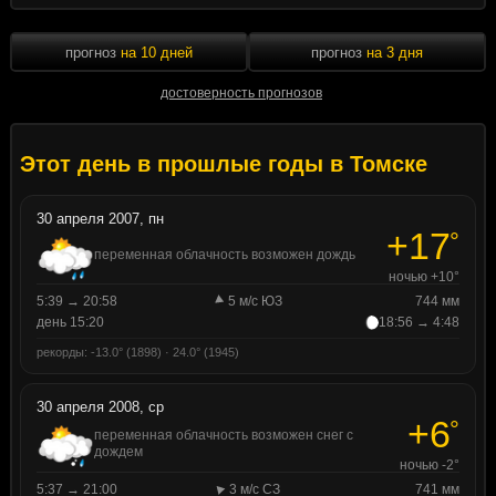
прогноз
на 10 дней
прогноз
на 3 дня
достоверность прогнозов
Этот день в прошлые годы в Томске
30 апреля 2007, пн
+17
°
переменная облачность возможен дождь
ночью +10°
5:39 → 20:58
5 м/с ЮЗ
744 мм
день 15:20
18:56 → 4:48
рекорды: -13.0° (1898) · 24.0° (1945)
30 апреля 2008, ср
+6
°
переменная облачность возможен снег с
дождем
ночью -2°
5:37 → 21:00
3 м/с СЗ
741 мм