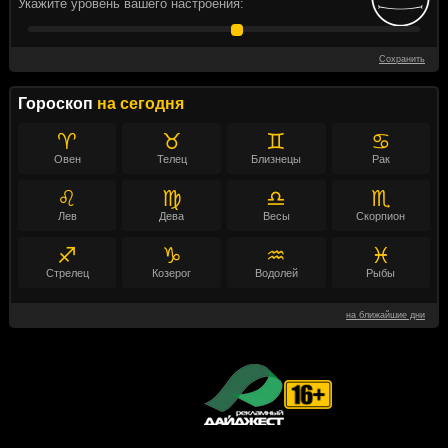
Укажите уровень вашего настроения:
Сохранить
Гороскоп
на сегодня
♈
♉
♊
♋
Овен
Телец
Близнецы
Рак
♌
♍
♎
♏
Лев
Дева
Весы
Скорпион
♐
♑
♒
♓
Стрелец
Козерог
Водолей
Рыбы
на ближайшие дни