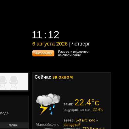
11
12
11
12
6 августа 2026
| четверг
6 августа 2026 | четверг
Размести информер
на своем сайте
Сейчас
за окном
22.4°c
темп:
ощущается как:
22.4°c
огода
ветер:
5-8 м/с юго -
Малооблачно,
западный
луна
гроза
давление:
750.8 мм.р.с.