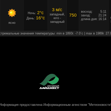
3 м/c
восход:
5:11
2°c
Ночь:
западный,
750
заход:
21:24
16°c
юго -
День:
длина дня:
16:14
западный
ясно
стремальные значения температуры: min в 1893г. -7.0`c | max в 1989г. 27.
Информация предоставлена
Информационным агенством "Метеоновости