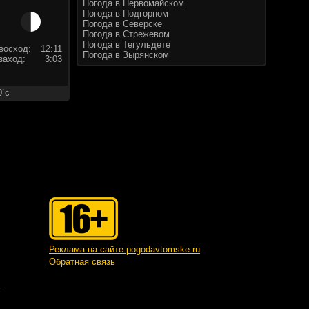
Погода в Первомайском
Погода в Подгорном
Погода в Северске
Погода в Стрежевом
Погода в Тегульдете
восход:
12:11
Погода в Зырянском
заход:
3:03
0`c
Реклама на сайте pogodavtomske.ru
Обратная связь
"