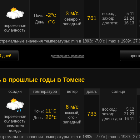
3 м/c
восход:
5:11
-2°c
Ночь:
761
заход:
21:24
северо -
7°c
День:
долгота:
16:13
западный
переменная
облачность
стремальные значения температуры: min в 1893г. -7.0`c | max в 1989г. 27.
0 дней
прог
достоверность прогнозов
ь в прошлые годы в Томске
осадки
температура
ветер
давл.
солнце
6 м/c
восход:
5:12
11°c
Ночь:
южный,
733
заход:
21:23
переменная
26°c
юго -
День:
длина дня:
16:11
облачность
западный
возможен
дождь
стремальные значения температуры: min в 1893г. -7.0`c | max в 1989г. 27.