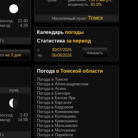
влажность:
83.0%
Томск
Населенный пункт
восход:
21:40
заход:
4:29
Календарь
погоды
0`c
Статистика
за период
c
показать
ноз
на 3 дня
по
Погода
в Томской области
Погода в Томске
Погода в Александровском
Погода в Асино
луна
Погода в Бакчаре
Погода в Белом Яре
Погода в Каргаске
Погода в Кедровом
Погода в Кожевниково
восход:
3:43
Погода в Колпашево
заход:
14:55
Погода в Кривошеино
Погода в Мельниково
Погода в Молчаново
Погода в Парабели
0`c