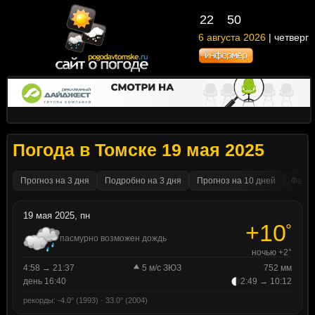
22
50
6 августа 2026
| четверг
Погода в Томске 19 мая 2025
Прогноз на 3 дня
Подробно на 3 дня
Прогноз на 10 дней
Факти
19 мая 2025, пн
+10
°
пасмурно возможен дождь
ночью +2°
4:58 → 21:37
5 м/с ЗЮЗ
752 мм
день 16:40
2:49 → 10:12
рекорды: -4.0° (1993) · 33.0° (2004)