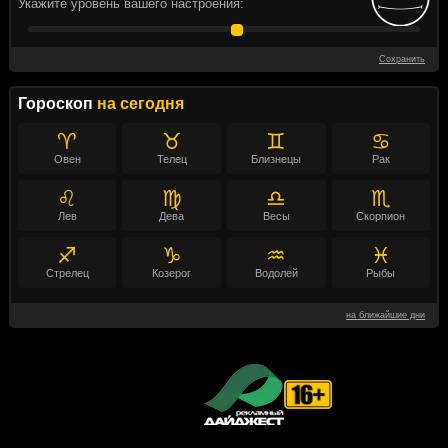
Укажите уровень вашего настроения:
Сохранить
Гороскоп
на сегодня
♈
♉
♊
♋
Овен
Телец
Близнецы
Рак
♌
♍
♎
♏
Лев
Дева
Весы
Скорпион
♐
♑
♒
♓
Стрелец
Козерог
Водолей
Рыбы
на ближайшие дни