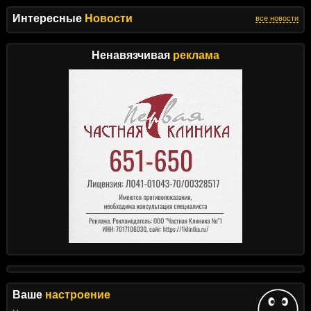
Интересные
Новости
все новости
Ненавязчивая
реклама
Ваше
настроение