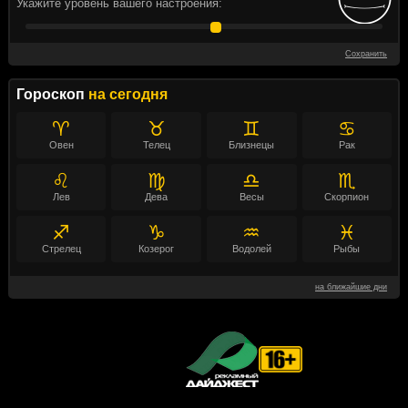
Укажите уровень вашего настроения:
Сохранить
Гороскоп
на сегодня
♈
♉
♊
♋
Овен
Телец
Близнецы
Рак
♌
♍
♎
♏
Лев
Дева
Весы
Скорпион
♐
♑
♒
♓
Стрелец
Козерог
Водолей
Рыбы
на ближайшие дни