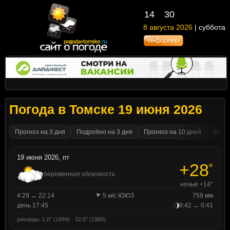
14
:
30
8 августа 2026
| суббота
Погода в Томске 19 июня 2026
Прогноз на 3 дня
Подробно на 3 дня
Прогноз на 10 дней
Факти
19 июня 2026, пт
+28
°
переменная облачность
ночью +14°
4:29 → 22:14
5 м/с ЮЮЗ
759 мм
день 17:45
9:42 → 0:41
рекорды: 1.0° (1894) · 32.0° (1980)