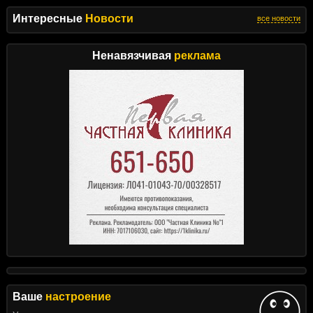
Интересные
Новости
все новости
Ненавязчивая
реклама
Ваше
настроение