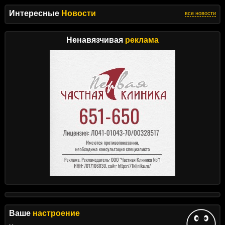
Интересные
Новости
все новости
Ненавязчивая
реклама
Ваше
настроение