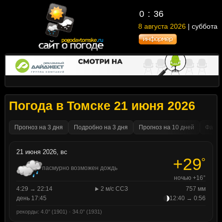
0
36
8 августа 2026
| суббота
Погода в Томске 21 июня 2026
Прогноз на 3 дня
Подробно на 3 дня
Прогноз на 10 дней
Факти
21 июня 2026, вс
+29
°
пасмурно возможен дождь
ночью +16°
4:29 → 22:14
2 м/с ССЗ
757 мм
день 17:45
12:40 → 0:56
рекорды: 4.0° (1901) · 34.0° (1931)